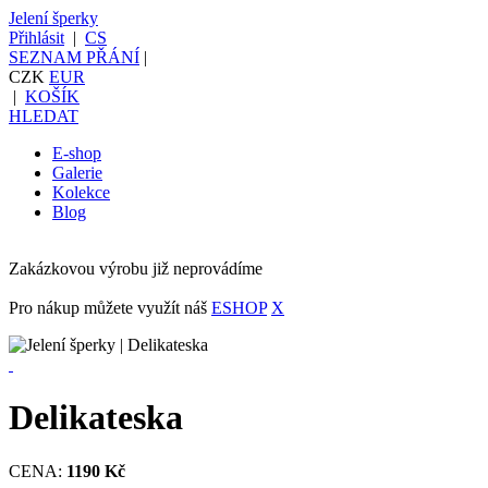
Jelení šperky
Přihlásit
|
CS
SEZNAM PŘÁNÍ
|
CZK
EUR
|
KOŠÍK
HLEDAT
E-shop
Galerie
Kolekce
Blog
Zakázkovou výrobu již neprovádíme
Pro nákup můžete využít náš
ESHOP
X
Delikateska
CENA:
1190 Kč