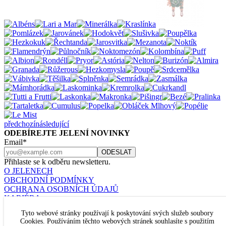
předchozí
následující
ODEBÍREJTE JELENÍ NOVINKY
Email*
Přihlaste se k odběru newsletteru.
O JELENECH
OBCHODNÍ PODMÍNKY
OCHRANA OSOBNÍCH ÚDAJŮ
KARIÉRA
KONTAKT
Tyto webové stránky používají k poskytování svých služeb soubory
Nastavení cookies
Cookies. Používáním těchto webových stránek souhlasíte s použitím
JELENÍ ŠPERKY