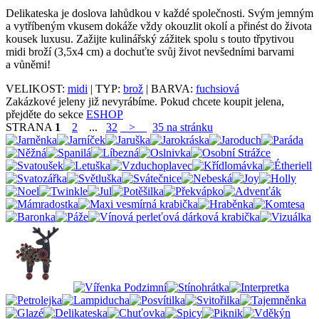
Delikateska je doslova lahůdkou v každé společnosti. Svým jemným
a vytříbeným vkusem dokáže vždy okouzlit okolí a přinést do života
kousek luxusu. Zažijte kulinářský zážitek spolu s touto třpytivou
midi broží (3,5x4 cm) a dochuťte svůj život nevšedními barvami
a vůněmi!
VELIKOST:
midi
| TYP:
brož
| BARVA:
fuchsiová
Zakázkové jeleny již nevyrábíme. Pokud chcete koupit jelena,
přejděte do sekce
ESHOP
STRANA
1
2
...
32
>
35 na stránku