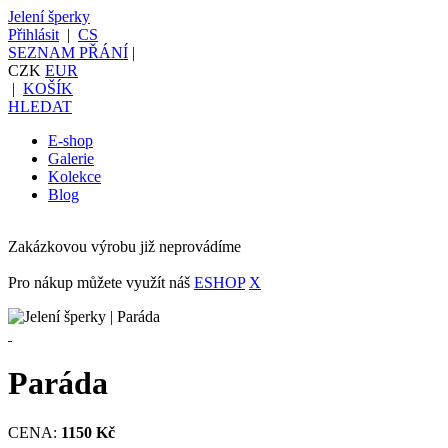
Jelení šperky
Přihlásit
|
CS
SEZNAM PŘÁNÍ
|
CZK
EUR
|
KOŠÍK
HLEDAT
E-shop
Galerie
Kolekce
Blog
Zakázkovou výrobu již neprovádíme
Pro nákup můžete využít náš
ESHOP
X
Paráda
CENA:
1150 Kč