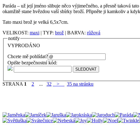
Paráda – už její jméno slibuje něco výjimečného, a přesně taková tato
okamžitě stane hvězdou vaší sbírky broží. Připněte ji kamkoliv a kdyk
Tato maxi brož je velká 6,5x7cm.
VELIKOST:
maxi
| TYP:
brož
| BARVA:
růžová
notify
VYPRODÁNO
Chcete mě pohlídat?
Opište bezpečnostní kód:
STRANA
1
2
...
32
>
35 na stránku