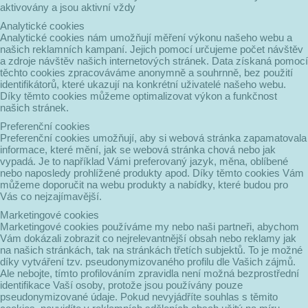
aktivovány a jsou aktivní vždy
Analytické cookies
Analytické cookies nám umožňují měření výkonu našeho webu a
našich reklamních kampaní. Jejich pomocí určujeme počet návštěv
a zdroje návštěv našich internetových stránek. Data získaná pomocí
těchto cookies zpracováváme anonymně a souhrnně, bez použití
identifikátorů, které ukazují na konkrétní uživatelé našeho webu.
Díky těmto cookies můžeme optimalizovat výkon a funkčnost
našich stránek.
Preferenční cookies
Preferenční cookies umožňují, aby si webová stránka zapamatovala
informace, které mění, jak se webová stránka chová nebo jak
vypadá. Je to například Vámi preferovaný jazyk, měna, oblíbené
nebo naposledy prohlížené produkty apod. Díky těmto cookies Vám
můžeme doporučit na webu produkty a nabídky, které budou pro
Vás co nejzajímavější.
Marketingové cookies
Marketingové cookies používáme my nebo naši partneři, abychom
Vám dokázali zobrazit co nejrelevantnější obsah nebo reklamy jak
na našich stránkách, tak na stránkách třetích subjektů. To je možné
díky vytváření tzv. pseudonymizovaného profilu dle Vašich zájmů.
Ale nebojte, tímto profilováním zpravidla není možná bezprostřední
identifikace Vaší osoby, protože jsou používány pouze
pseudonymizované údaje. Pokud nevyjádříte souhlas s těmito