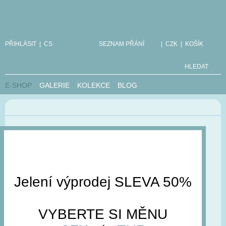
PŘIHLÁSIT
|
CS
SEZNAM PŘÁNÍ
|
CZK
|
KOŠÍK
HLEDAT
E-SHOP
GALERIE
KOLEKCE
BLOG
Volání
„czech“
Jelení výprodej SLEVA 50%
bylo neúspěšné
VYBERTE SI MĚNU
Omlouváme se, aktuálně