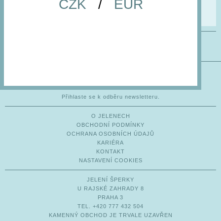
CZK
/
EUR
není v nabídce.
ODEBÍREJTE JELENÍ NOVINKY
Přihlaste se k odběru newsletteru.
O JELENECH
OBCHODNÍ PODMÍNKY
OCHRANA OSOBNÍCH ÚDAJŮ
KARIÉRA
KONTAKT
NASTAVENÍ COOKIES
JELENÍ ŠPERKY
U RAJSKÉ ZAHRADY 8
PRAHA 3
TEL. +420 777 432 504
KAMENNÝ OBCHOD JE TRVALE UZAVŘEN