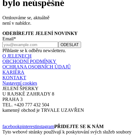
bylo neúspěšné
Omlouváme se, aktuálně
není v nabídce.
ODEBÍREJTE JELENÍ NOVINKY
Email*
Přihlaste se k odběru newsletteru.
O JELENECH
OBCHODNÍ PODMÍNKY
OCHRANA OSOBNÍCH ÚDAJŮ
KARIÉRA
KONTAKT
Nastavení cookies
JELENÍ ŠPERKY
U RAJSKÉ ZAHRADY 8
PRAHA 3
TEL. +420 777 432 504
kamenný obchod je TRVALE UZAVŘEN
facebook
pinterest
instagram
PŘIDEJTE SE K NÁM
Tyto webové stránky používají k poskytování svých služeb soubory