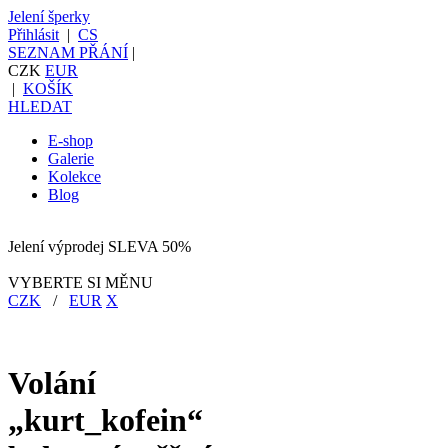
Jelení šperky
Přihlásit
|
CS
SEZNAM PŘÁNÍ
|
CZK
EUR
|
KOŠÍK
HLEDAT
E-shop
Galerie
Kolekce
Blog
Jelení výprodej SLEVA 50%
VYBERTE SI MĚNU
CZK
/
EUR
X
Volání
„kurt_kofein“