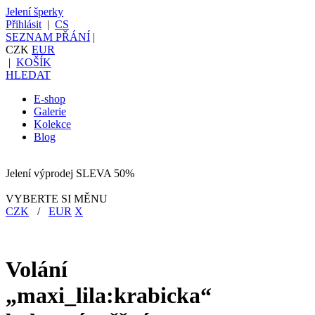
Jelení šperky
Přihlásit
|
CS
SEZNAM PŘÁNÍ
|
CZK
EUR
|
KOŠÍK
HLEDAT
E-shop
Galerie
Kolekce
Blog
Jelení výprodej SLEVA 50%
VYBERTE SI MĚNU
CZK
/
EUR
X
Volání
„maxi_lila:krabicka“