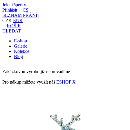
Jelení šperky
Přihlásit
|
CS
SEZNAM PŘÁNÍ
|
CZK
EUR
|
KOŠÍK
HLEDAT
E-shop
Galerie
Kolekce
Blog
Zakázkovou výrobu již neprovádíme
Pro nákup můžete využít náš
ESHOP
X