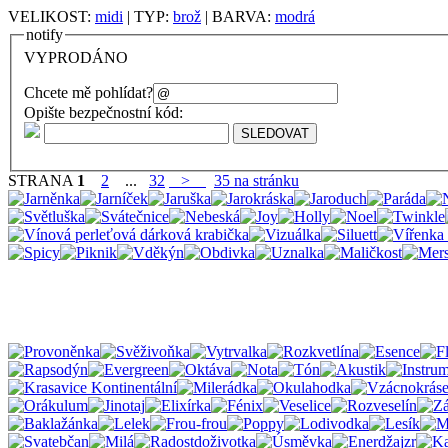
VELIKOST:
midi
| TYP:
brož
| BARVA:
modrá
notify
VYPRODÁNO
Chcete mě pohlídat?
Opište bezpečnostní kód:
STRANA
1
2
...
32
>
35 na stránku