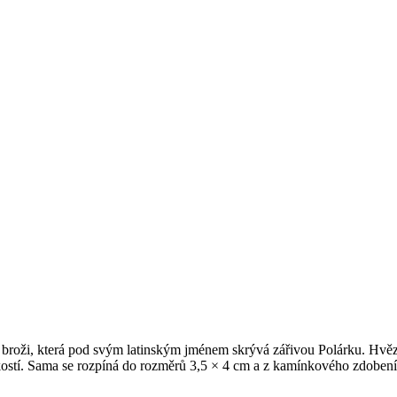
 broži, která pod svým latinským jménem skrývá zářivou Polárku. Hvězd
kostí. Sama se rozpíná do rozměrů 3,5 × 4 cm a z kamínkového zdoben