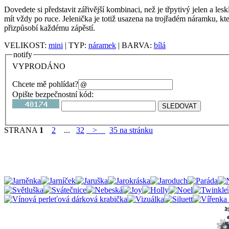
Dovedete si představit zářivější kombinaci, než je třpytivý jelen a les
mít vždy po ruce. Jelenička je totiž usazena na trojřadém náramku, kte
přizpůsobí každému zápěstí.
VELIKOST:
mini
| TYP:
náramek
| BARVA:
bílá
notify
VYPRODÁNO
Chcete mě pohlídat?
Opište bezpečnostní kód:
STRANA
1
2
...
32
>
35 na stránku