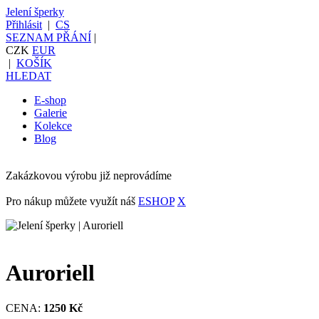
Jelení šperky
Přihlásit
|
CS
SEZNAM PŘÁNÍ
|
CZK
EUR
|
KOŠÍK
HLEDAT
E-shop
Galerie
Kolekce
Blog
Zakázkovou výrobu již neprovádíme
Pro nákup můžete využít náš
ESHOP
X
Auroriell
CENA:
1250 Kč