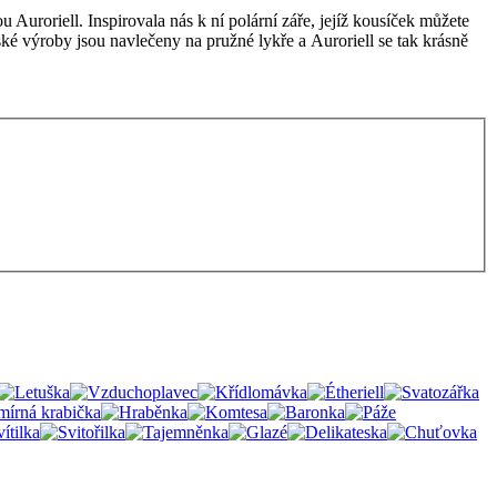
ou Auroriell. Inspirovala nás k ní polární záře, jejíž kousíček můžete
eské výroby jsou navlečeny na pružné lykře a Auroriell se tak krásně