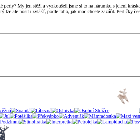
klé perly? My jen stěží a vyzkoušeli jsme si to na náramku s jelení krásk
rý lze ale nosit i zvlášť, podle toho, jak moc chcete zazářit. Perličky č