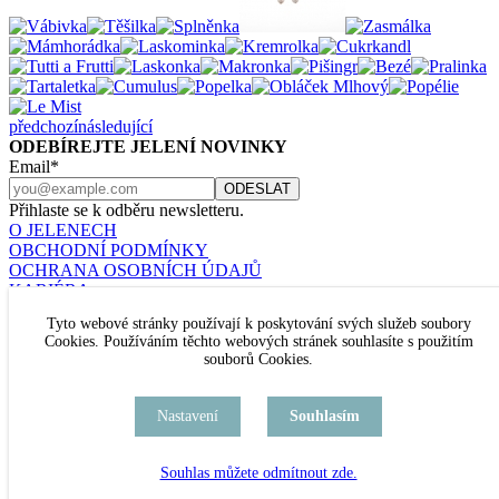
předchozí
následující
ODEBÍREJTE JELENÍ NOVINKY
Email*
Přihlaste se k odběru newsletteru.
O JELENECH
OBCHODNÍ PODMÍNKY
OCHRANA OSOBNÍCH ÚDAJŮ
KARIÉRA
KONTAKT
Tyto webové stránky používají k poskytování svých služeb soubory
Nastavení cookies
Cookies. Používáním těchto webových stránek souhlasíte s použitím
JELENÍ ŠPERKY
souborů Cookies.
U RAJSKÉ ZAHRADY 8
PRAHA 3
TEL. +420 777 432 504
Nastavení
Souhlasím
kamenný obchod je TRVALE UZAVŘEN
Souhlas můžete odmítnout zde.
facebook
pinterest
instagram
PŘIDEJTE SE K NÁM