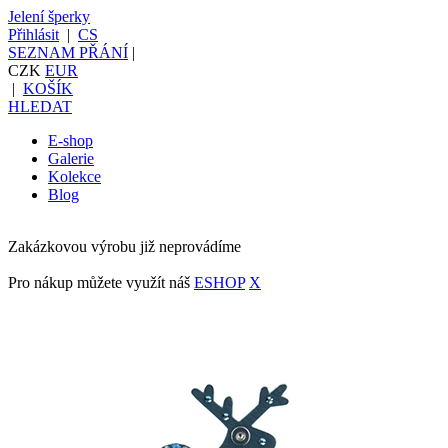
Jelení šperky
Přihlásit
|
CS
SEZNAM PŘÁNÍ
|
CZK
EUR
|
KOŠÍK
HLEDAT
E-shop
Galerie
Kolekce
Blog
Zakázkovou výrobu již neprovádíme
Pro nákup můžete využít náš
ESHOP
X