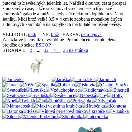
putoval tisíc světelných jeleních let. Naštěstí dlouhou cestu prospal
zmrazený v čase, takže si zachoval všechen lesk a třpyt své
domovské galaxie a může se tedy stát efektním doplňkem vašeho
šatníku. Midi brož velká 3,5 × 4 cm je zdobená mozaikou čirých
a duhových kamínků a na kopýtkách má kulaté broušené ověsy.
VELIKOST:
midi
| TYP:
brož
| BARVA:
petrolejová
Zakázkové jeleny již nevyrábíme. Pokud chcete koupit jelena,
přejděte do sekce
ESHOP
STRANA
1
2
...
32
>
35 na stránku