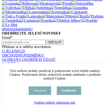
předchozí
následující
ODEBÍREJTE JELENÍ NOVINKY
Email*
Přihlaste se k odběru newsletteru.
O JELENECH
OBCHODNÍ PODMÍNKY
OCHRANA OSOBNÍCH ÚDAJŮ
KARIÉRA
KONTAKT
Tyto webové stránky používají k poskytování svých služeb soubory
Nastavení cookies
Cookies. Používáním těchto webových stránek souhlasíte s použitím
JELENÍ ŠPERKY
souborů Cookies.
U RAJSKÉ ZAHRADY 8
PRAHA 3
TEL. +420 777 432 504
Nastavení
Souhlasím
kamenný obchod je TRVALE UZAVŘEN
Souhlas můžete odmítnout zde.