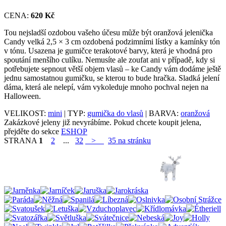
CENA:
620 Kč
Tou nejsladší ozdobou vašeho účesu může být oranžová jelenička
Candy velká 2,5 × 3 cm ozdobená podzimními lístky a kamínky tón
v tónu. Usazena je gumičce terakotové barvy, která je vhodná pro
spoutání menšího culíku. Nemusíte ale zoufat ani v případě, kdy si
potřebujete sepnout větší objem vlasů – ke Candy vám dodáme ještě
jednu samostatnou gumičku, se kterou to bude hračka. Sladká jelení
dáma, která ale nelepí, vám vykoleduje mnoho pochval nejen na
Halloween.
VELIKOST:
mini
| TYP:
gumička do vlasů
| BARVA:
oranžová
Zakázkové jeleny již nevyrábíme. Pokud chcete koupit jelena,
přejděte do sekce
ESHOP
STRANA
1
2
...
32
>
35 na stránku