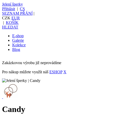
Jelení šperky
Přihlásit
|
CS
SEZNAM PŘÁNÍ
|
CZK
EUR
|
KOŠÍK
HLEDAT
E-shop
Galerie
Kolekce
Blog
Zakázkovou výrobu již neprovádíme
Pro nákup můžete využít náš
ESHOP
X
Candy