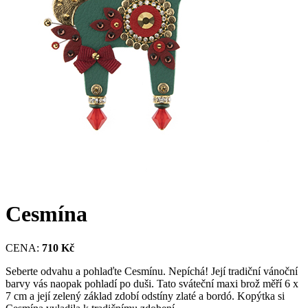
Cesmína
CENA:
710 Kč
Seberte odvahu a pohlaďte Cesmínu. Nepíchá! Její tradiční vánoční
barvy vás naopak pohladí po duši. Tato sváteční maxi brož měří 6 x
7 cm a její zelený základ zdobí odstíny zlaté a bordó. Kopýtka si