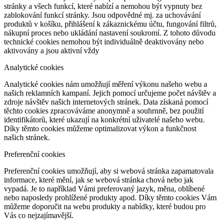
stránky a všech funkcí, které nabízí a nemohou být vypnuty bez
zablokování funkcí stránky. Jsou odpovědné mj. za uchovávání
produktů v košíku, přihlášení k zákaznickému účtu, fungování filtrů,
nákupní proces nebo ukládání nastavení soukromí. Z tohoto důvodu
technické cookies nemohou být individuálně deaktivovány nebo
aktivovány a jsou aktivní vždy
Analytické cookies
Analytické cookies nám umožňují měření výkonu našeho webu a
našich reklamních kampaní. Jejich pomocí určujeme počet návštěv a
zdroje návštěv našich internetových stránek. Data získaná pomocí
těchto cookies zpracováváme anonymně a souhrnně, bez použití
identifikátorů, které ukazují na konkrétní uživatelé našeho webu.
Díky těmto cookies můžeme optimalizovat výkon a funkčnost
našich stránek.
Preferenční cookies
Preferenční cookies umožňují, aby si webová stránka zapamatovala
informace, které mění, jak se webová stránka chová nebo jak
vypadá. Je to například Vámi preferovaný jazyk, měna, oblíbené
nebo naposledy prohlížené produkty apod. Díky těmto cookies Vám
můžeme doporučit na webu produkty a nabídky, které budou pro
Vás co nejzajímavější.