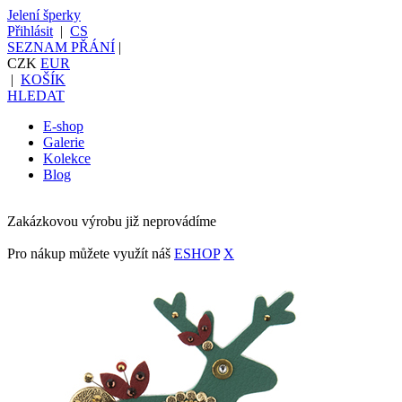
Jelení šperky
Přihlásit
|
CS
SEZNAM PŘÁNÍ
|
CZK
EUR
|
KOŠÍK
HLEDAT
E-shop
Galerie
Kolekce
Blog
Zakázkovou výrobu již neprovádíme
Pro nákup můžete využít náš
ESHOP
X