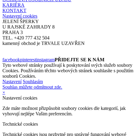
KARIÉRA
KONTAKT
Nastavení cookies
JELENÍ ŠPERKY
U RAJSKÉ ZAHRADY 8
PRAHA 3
TEL. +420 777 432 504
kamenný obchod je TRVALE UZAVŘEN
facebook
pinterest
instagram
PŘIDEJTE SE K NÁM
Tyto webové stránky používají k poskytování svých služeb soubory
Cookies. Používáním těchto webových stránek souhlasíte s použitím
souborů Cookies.
Nastavení
Souhlasím
Souhlas můžete odmítnout zde.
×
Nastavení cookies
Zde máte možnost přizpůsobit soubory cookies dle kategorií, jak
vyhovují nejlépe Vašim preferencím.
Technické cookies
Technické cookies jsou nezbytné pro správné fungování webové