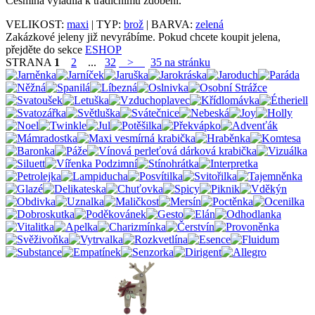
Cesmína vyladila k tradičnímu zdobení.
VELIKOST:
maxi
| TYP:
brož
| BARVA:
zelená
Zakázkové jeleny již nevyrábíme. Pokud chcete koupit jelena,
přejděte do sekce
ESHOP
STRANA
1
2
...
32
>
35 na stránku