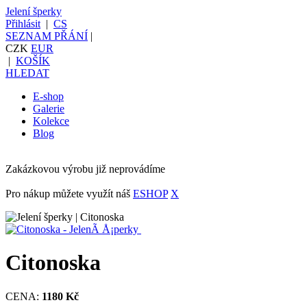
Jelení šperky
Přihlásit
|
CS
SEZNAM PŘÁNÍ
|
CZK
EUR
|
KOŠÍK
HLEDAT
E-shop
Galerie
Kolekce
Blog
Zakázkovou výrobu již neprovádíme
Pro nákup můžete využít náš
ESHOP
X
Citonoska
CENA:
1180 Kč