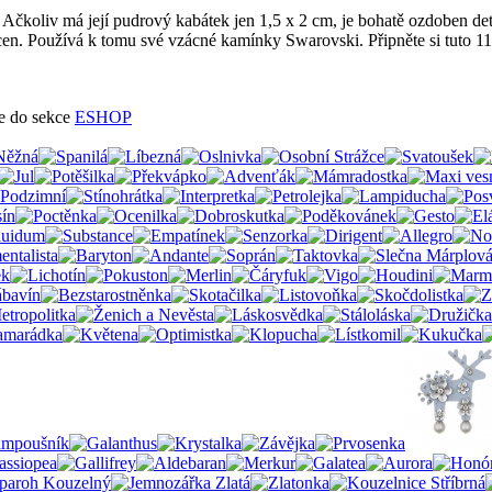
 Ačkoliv má její pudrový kabátek jen 1,5 x 2 cm, je bohatě ozdoben det
ocen. Používá k tomu své vzácné kamínky Swarovski. Připněte si tuto 1
te do sekce
ESHOP