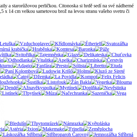
aily a starorůžovou perličkou. Citonoska si hrdě sedí na své nádherné
1,5 x 14 cm velkou sametovou brož na levou stranu vašeho svetru či