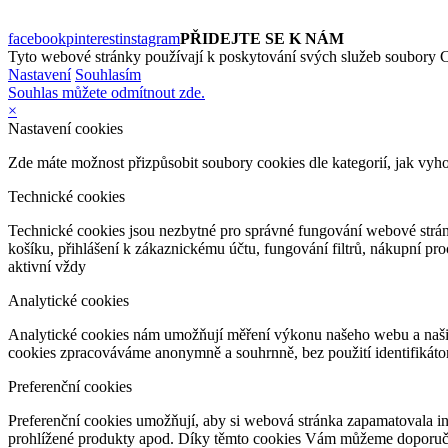
facebook
pinterest
instagram
PŘIDEJTE SE K NÁM
Tyto webové stránky používají k poskytování svých služeb soubory C
Nastavení
Souhlasím
Souhlas můžete odmítnout zde.
×
Nastavení cookies
Zde máte možnost přizpůsobit soubory cookies dle kategorií, jak vyh
Technické cookies
Technické cookies jsou nezbytné pro správné fungování webové strán
košíku, přihlášení k zákaznickému účtu, fungování filtrů, nákupní p
aktivní vždy
Analytické cookies
Analytické cookies nám umožňují měření výkonu našeho webu a našich
cookies zpracováváme anonymně a souhrnně, bez použití identifikátor
Preferenční cookies
Preferenční cookies umožňují, aby si webová stránka zapamatovala i
prohlížené produkty apod. Díky těmto cookies Vám můžeme doporučit