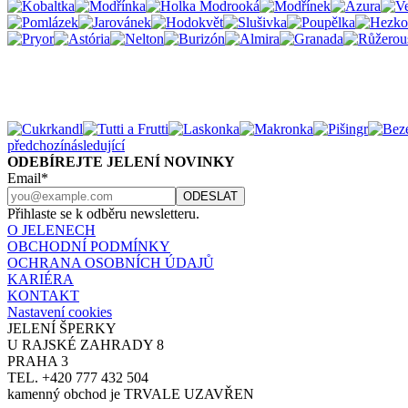
předchozí
následující
ODEBÍREJTE JELENÍ NOVINKY
Email*
Přihlaste se k odběru newsletteru.
O JELENECH
OBCHODNÍ PODMÍNKY
OCHRANA OSOBNÍCH ÚDAJŮ
KARIÉRA
KONTAKT
Nastavení cookies
JELENÍ ŠPERKY
U RAJSKÉ ZAHRADY 8
PRAHA 3
TEL. +420 777 432 504
kamenný obchod je TRVALE UZAVŘEN