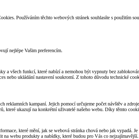
ookies. Používáním těchto webových stránek souhlasíte s použitím so
ovují nejlépe Vašim preferencím.
ky a všech funkcí, které nabízí a nemohou být vypnuty bez zablokován
roces nebo ukládání nastavení soukromí. Z tohoto důvodu technické co
 reklamních kampaní. Jejich pomocí určujeme počet návštěv a zdroje 
ů, které ukazují na konkrétní uživatelé našeho webu. Díky těmto cook
nformace, které mění, jak se webová stránka chová nebo jak vypadá. Je
 na webu produkty a nabídky, které budou pro Vás co nejzajímavější.