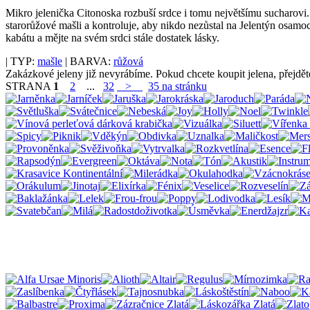
Mikro jelenička Citonoska rozbuší srdce i tomu největšímu sucharovi.
starorůžové mašli a kontroluje, aby nikdo nezůstal na Jelentýn osam
kabátu a mějte na svém srdci stále dostatek lásky.
| TYP:
mašle
| BARVA:
růžová
Zakázkové jeleny již nevyrábíme. Pokud chcete koupit jelena, přejdě
STRANA
1
2
...
32
>
35 na stránku