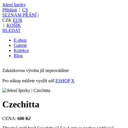
Jelení šperky
Přihlásit
|
CS
SEZNAM PŘÁNÍ
|
CZK
EUR
|
KOŠÍK
HLEDAT
E-shop
Galerie
Kolekce
Blog
Zakázkovou výrobu již neprovádíme
Pro nákup můžete využít náš
ESHOP
X
Czechitta
CENA:
600 Kč