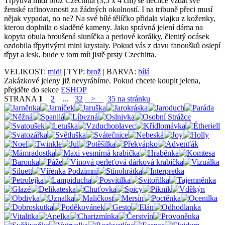
Třpytivá midi brož Czechitta (3,5 x 4 cm) se nechce vzdát své
ženské rafinovanosti za žádných okolností. I na tribuně přeci musí
nějak vypadat, no ne? Na své bílé tělíčko přidala vlajku z koženky,
kterou doplnila o sladěné kameny. Jako správná jelení dáma na
kopyta obula broušená sluníčka a perlové korálky, členitý ocásek
ozdobila třpytivými mini krystaly. Pokud vás z davu fanoušků oslepí
třpyt a lesk, bude v tom mít jistě prsty Czechitta.
VELIKOST:
midi
| TYP:
brož
| BARVA:
bílá
Zakázkové jeleny již nevyrábíme. Pokud chcete koupit jelena,
přejděte do sekce
ESHOP
STRANA
1
2
...
32
>
35 na stránku