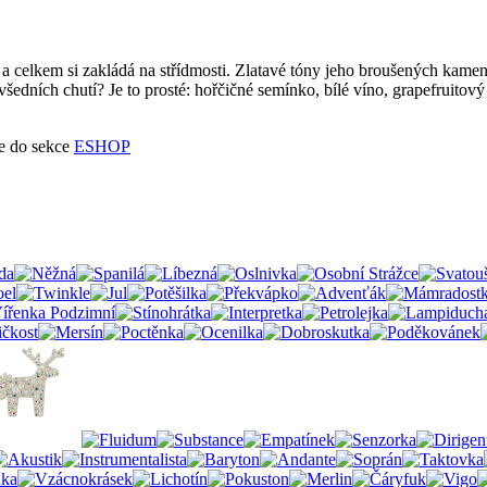
 a celkem si zakládá na střídmosti. Zlatavé tóny jeho broušených kame
všedních chutí? Je to prosté: hořčičné semínko, bílé víno, grapefruitov
te do sekce
ESHOP