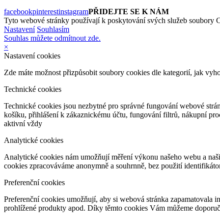
facebook
pinterest
instagram
PŘIDEJTE SE K NÁM
Tyto webové stránky používají k poskytování svých služeb soubory C
Nastavení
Souhlasím
Souhlas můžete odmítnout zde.
×
Nastavení cookies
Zde máte možnost přizpůsobit soubory cookies dle kategorií, jak vyh
Technické cookies
Technické cookies jsou nezbytné pro správné fungování webové strán
košíku, přihlášení k zákaznickému účtu, fungování filtrů, nákupní p
aktivní vždy
Analytické cookies
Analytické cookies nám umožňují měření výkonu našeho webu a našich
cookies zpracováváme anonymně a souhrnně, bez použití identifikátor
Preferenční cookies
Preferenční cookies umožňují, aby si webová stránka zapamatovala i
prohlížené produkty apod. Díky těmto cookies Vám můžeme doporučit