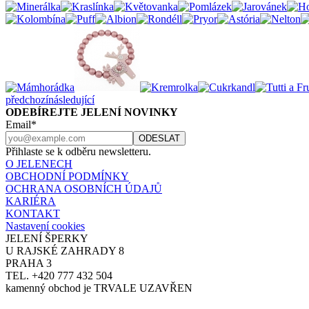
předchozí
následující
ODEBÍREJTE JELENÍ NOVINKY
Email*
Přihlaste se k odběru newsletteru.
O JELENECH
OBCHODNÍ PODMÍNKY
OCHRANA OSOBNÍCH ÚDAJŮ
KARIÉRA
KONTAKT
Nastavení cookies
JELENÍ ŠPERKY
U RAJSKÉ ZAHRADY 8
PRAHA 3
TEL. +420 777 432 504
kamenný obchod je TRVALE UZAVŘEN