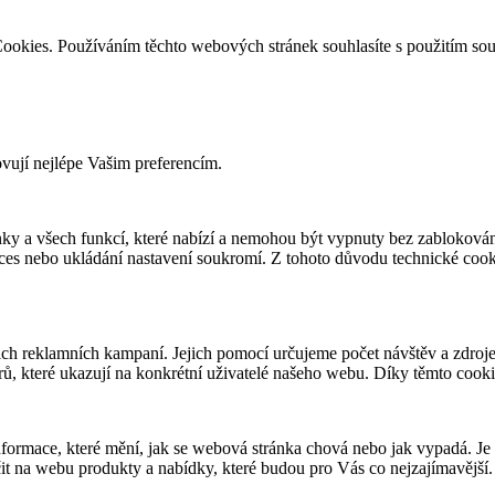
ookies. Používáním těchto webových stránek souhlasíte s použitím so
ovují nejlépe Vašim preferencím.
ky a všech funkcí, které nabízí a nemohou být vypnuty bez zablokován
roces nebo ukládání nastavení soukromí. Z tohoto důvodu technické co
 reklamních kampaní. Jejich pomocí určujeme počet návštěv a zdroje 
ů, které ukazují na konkrétní uživatelé našeho webu. Díky těmto cook
nformace, které mění, jak se webová stránka chová nebo jak vypadá. Je
 na webu produkty a nabídky, které budou pro Vás co nejzajímavější.