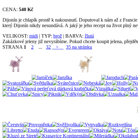
CENA:
540 Kč
Dijonín je chlapík prostě k nakousnutí. Doputoval k nám až z Francie
který Dijonín nikdy nesundává. A jaký je jeho recept na život plný ne
VELIKOST:
midi
| TYP:
brož
| BARVA:
žlutá
Zakázkové jeleny již nevyrábíme. Pokud chcete koupit jelena, přejdě
STRANA
1
2
...
32
>
35 na stránku