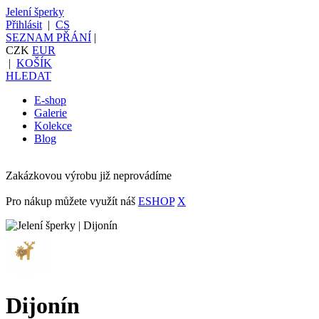
Jelení šperky
Přihlásit
|
CS
SEZNAM PŘÁNÍ
|
CZK
EUR
|
KOŠÍK
HLEDAT
E-shop
Galerie
Kolekce
Blog
Zakázkovou výrobu již neprovádíme
Pro nákup můžete využít náš
ESHOP
X
Dijonín