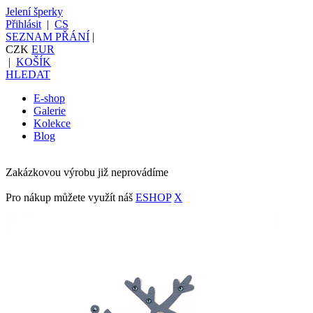
Jelení šperky
Přihlásit
|
CS
SEZNAM PŘÁNÍ
|
CZK
EUR
|
KOŠÍK
HLEDAT
E-shop
Galerie
Kolekce
Blog
Zakázkovou výrobu již neprovádíme
Pro nákup můžete využít náš
ESHOP
X