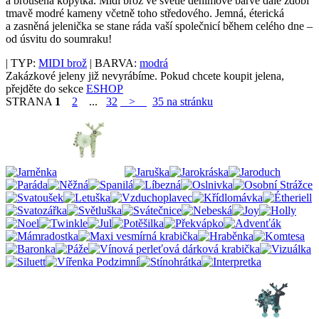
a broušená kopýtka. Midi brož ve světlé denimové barvě dále zdobí
tmavě modré kameny včetně toho středového. Jemná, éterická
a zasněná jelenička se stane ráda vaší společnicí během celého dne –
od úsvitu do soumraku!
| TYP:
MIDI brož
| BARVA:
modrá
Zakázkové jeleny již nevyrábíme. Pokud chcete koupit jelena,
přejděte do sekce
ESHOP
STRANA
1
2
...
32
>
35 na stránku