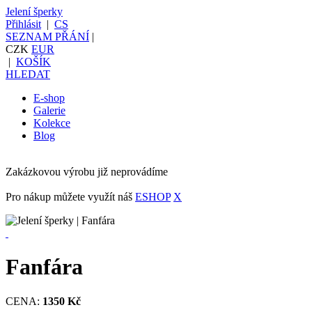
Jelení šperky
Přihlásit
|
CS
SEZNAM PŘÁNÍ
|
CZK
EUR
|
KOŠÍK
HLEDAT
E-shop
Galerie
Kolekce
Blog
Zakázkovou výrobu již neprovádíme
Pro nákup můžete využít náš
ESHOP
X
Fanfára
CENA:
1350 Kč