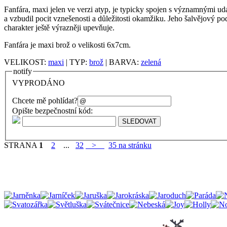
Fanfára, maxi jelen ve verzi atyp, je typicky spojen s významnými udá
a vzbudil pocit vznešenosti a důležitosti okamžiku. Jeho šalvějový p
charakter ještě výrazněji upevňuje.
Fanfára je maxi brož o velikosti 6x7cm.
VELIKOST:
maxi
| TYP:
brož
| BARVA:
zelená
notify
VYPRODÁNO
Chcete mě pohlídat?
Opište bezpečnostní kód:
STRANA
1
2
...
32
>
35 na stránku