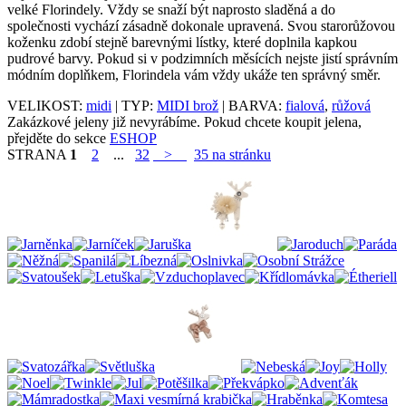
velké Florindely. Vždy se snaží být naprosto sladěná a do
společnosti vychází zásadně dokonale upravená. Svou starorůžovou
koženku zdobí stejně barevnými lístky, které doplnila kapkou
pudrové barvy. Pokud si v podzimních měsících nejste jistí správním
módním doplňkem, Florindela vám vždy ukáže ten správný směr.
VELIKOST:
midi
| TYP:
MIDI brož
| BARVA:
fialová
,
růžová
Zakázkové jeleny již nevyrábíme. Pokud chcete koupit jelena,
přejděte do sekce
ESHOP
STRANA
1
2
...
32
>
35 na stránku