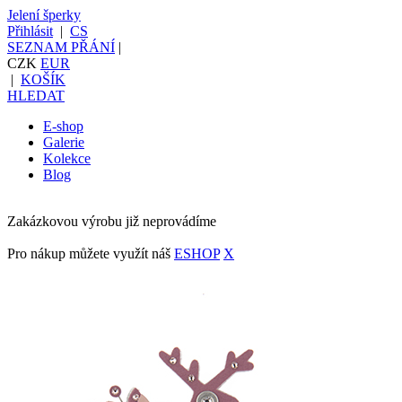
Jelení šperky
Přihlásit
|
CS
SEZNAM PŘÁNÍ
|
CZK
EUR
|
KOŠÍK
HLEDAT
E-shop
Galerie
Kolekce
Blog
Zakázkovou výrobu již neprovádíme
Pro nákup můžete využít náš
ESHOP
X