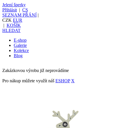
Jelení šperky
Přihlásit
|
CS
SEZNAM PŘÁNÍ
|
CZK
EUR
|
KOŠÍK
HLEDAT
E-shop
Galerie
Kolekce
Blog
Zakázkovou výrobu již neprovádíme
Pro nákup můžete využít náš
ESHOP
X