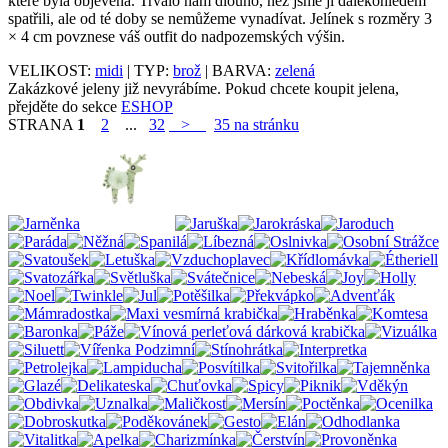
které byla objevena. Trvalo nám dlouho, než jsme ji dalekohledem
spatřili, ale od té doby se nemůžeme vynadívat. Jelínek s rozměry 3
× 4 cm povznese váš outfit do nadpozemských výšin.
VELIKOST:
midi
| TYP:
brož
| BARVA:
zelená
Zakázkové jeleny již nevyrábíme. Pokud chcete koupit jelena,
přejděte do sekce
ESHOP
STRANA
1
2
...
32
>
35 na stránku