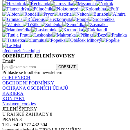
předchozí
následující
ODEBÍREJTE JELENÍ NOVINKY
Email*
Přihlaste se k odběru newsletteru.
O JELENECH
OBCHODNÍ PODMÍNKY
OCHRANA OSOBNÍCH ÚDAJŮ
KARIÉRA
KONTAKT
Nastavení cookies
JELENÍ ŠPERKY
U RAJSKÉ ZAHRADY 8
PRAHA 3
TEL. +420 777 432 504
kamenný obchod je TRVALE UZAVŘEN