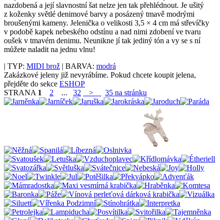
nazdobená a její slavnostní šat nelze jen tak přehlédnout. Je ušitý
z koženky světlé denimové barvy a posázený tmavě modrými
broušenými kameny. Jelenička o velikosti 3,5 × 4 cm má střevíčky
v podobě kapek nebeského odstínu a nad nimi zdobení ve tvaru
oušek v tmavém denimu. Neunikne jí tak jediný tón a vy se s ní
můžete naladit na jednu vlnu!
| TYP:
MIDI brož
| BARVA:
modrá
Zakázkové jeleny již nevyrábíme. Pokud chcete koupit jelena,
přejděte do sekce
ESHOP
STRANA
1
2
...
32
>
35 na stránku