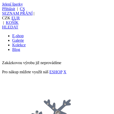
Jelení šperky
Přihlásit
|
CS
SEZNAM PŘÁNÍ
|
CZK
EUR
|
KOŠÍK
HLEDAT
E-shop
Galerie
Kolekce
Blog
Zakázkovou výrobu již neprovádíme
Pro nákup můžete využít náš
ESHOP
X