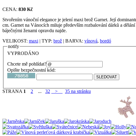
CENA:
830 Kč
Stvořením vánoční elegance je jelení maxi brož Garnet. Její dominan
cm. Garnet na Vánocích miluje především rozbalování dárků a dělání ra
báječnými ženami opravdu najde.
VELIKOST:
maxi
| TYP:
brož
| BARVA:
vínová
,
bordó
notify
VYPRODÁNO
Chcete mě pohlídat?
Opište bezpečnostní kód:
STRANA
1
2
...
32
>
35 na stránku