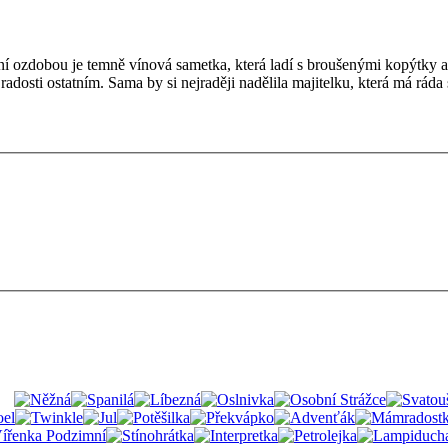
tní ozdobou je temně vínová sametka, která ladí s broušenými kopýtky 
dosti ostatním. Sama by si nejraději nadělila majitelku, která má ráda