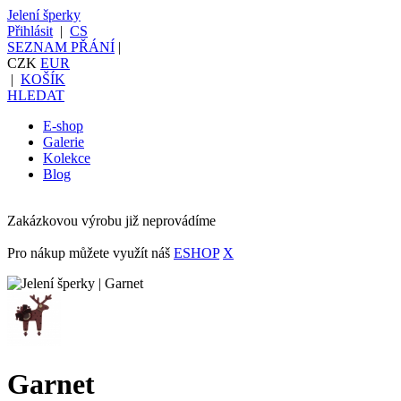
Jelení šperky
Přihlásit
|
CS
SEZNAM PŘÁNÍ
|
CZK
EUR
|
KOŠÍK
HLEDAT
E-shop
Galerie
Kolekce
Blog
Zakázkovou výrobu již neprovádíme
Pro nákup můžete využít náš
ESHOP
X
Garnet