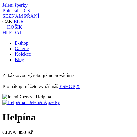
Jelení šperky
Přihlásit
|
CS
SEZNAM PŘÁNÍ
|
CZK
EUR
|
KOŠÍK
HLEDAT
E-shop
Galerie
Kolekce
Blog
Zakázkovou výrobu již neprovádíme
Pro nákup můžete využít náš
ESHOP
X
Helpína
CENA:
850 Kč