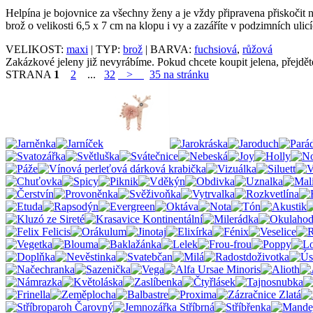
Helpína je bojovnice za všechny ženy a je vždy připravena přiskočit 
brož o velikosti 6,5 x 7 cm na klopu i vy a zazáříte v podzimních ulicí
VELIKOST:
maxi
| TYP:
brož
| BARVA:
fuchsiová
,
růžová
Zakázkové jeleny již nevyrábíme. Pokud chcete koupit jelena, přejdě
STRANA
1
2
...
32
>
35 na stránku