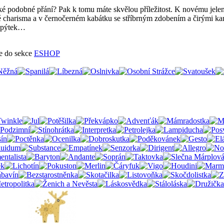
ké podobné přání? Pak k tomu máte skvělou příležitost. K novému jele
charisma a v černočerném kabátku se stříbrným zdobením a čirými kame
kopýtek…
te do sekce
ESHOP