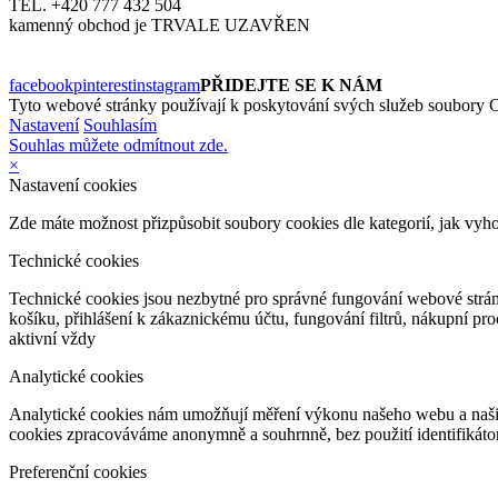
TEL. +420 777 432 504
kamenný obchod je TRVALE UZAVŘEN
facebook
pinterest
instagram
PŘIDEJTE SE K NÁM
Tyto webové stránky používají k poskytování svých služeb soubory C
Nastavení
Souhlasím
Souhlas můžete odmítnout zde.
×
Nastavení cookies
Zde máte možnost přizpůsobit soubory cookies dle kategorií, jak vyh
Technické cookies
Technické cookies jsou nezbytné pro správné fungování webové strán
košíku, přihlášení k zákaznickému účtu, fungování filtrů, nákupní p
aktivní vždy
Analytické cookies
Analytické cookies nám umožňují měření výkonu našeho webu a našich
cookies zpracováváme anonymně a souhrnně, bez použití identifikátor
Preferenční cookies