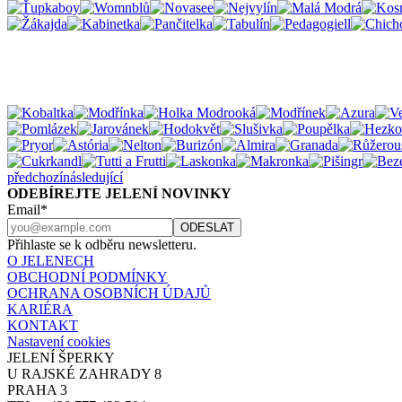
předchozí
následující
ODEBÍREJTE JELENÍ NOVINKY
Email*
Přihlaste se k odběru newsletteru.
O JELENECH
OBCHODNÍ PODMÍNKY
OCHRANA OSOBNÍCH ÚDAJŮ
KARIÉRA
KONTAKT
Nastavení cookies
JELENÍ ŠPERKY
U RAJSKÉ ZAHRADY 8
PRAHA 3