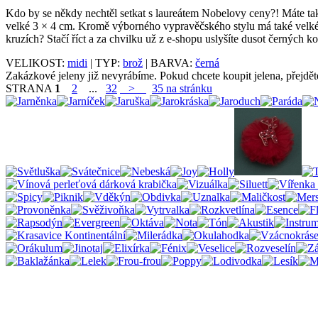
Kdo by se někdy nechtěl setkat s laureátem Nobelovy ceny?! Máte ta
velké 3 × 4 cm. Kromě výborného vypravěčského stylu má také velké 
kruzích? Stačí říct a za chvilku už z e-shopu uslyšíte dusot černých 
VELIKOST:
midi
| TYP:
brož
| BARVA:
černá
Zakázkové jeleny již nevyrábíme. Pokud chcete koupit jelena, přejdě
STRANA
1
2
...
32
>
35 na stránku