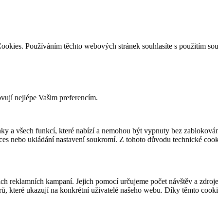
ookies. Používáním těchto webových stránek souhlasíte s použitím so
ovují nejlépe Vašim preferencím.
ky a všech funkcí, které nabízí a nemohou být vypnuty bez zablokován
roces nebo ukládání nastavení soukromí. Z tohoto důvodu technické co
 reklamních kampaní. Jejich pomocí určujeme počet návštěv a zdroje 
ů, které ukazují na konkrétní uživatelé našeho webu. Díky těmto cook