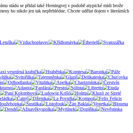
nímu stádu se přidal také Hemingvej v podobě atypické midi brože
ny ho nikdo jen tak nepřehlédne. Chcete udělat dojem v literárních