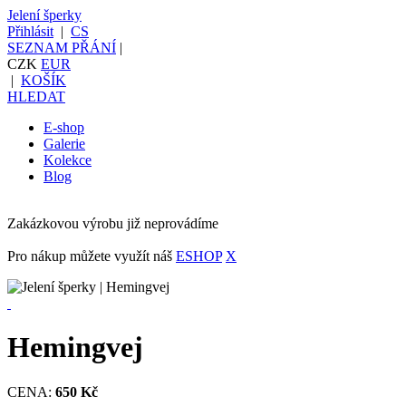
Jelení šperky
Přihlásit
|
CS
SEZNAM PŘÁNÍ
|
CZK
EUR
|
KOŠÍK
HLEDAT
E-shop
Galerie
Kolekce
Blog
Zakázkovou výrobu již neprovádíme
Pro nákup můžete využít náš
ESHOP
X
Hemingvej
CENA:
650 Kč