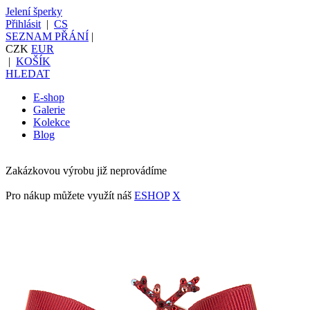
Jelení šperky
Přihlásit
|
CS
SEZNAM PŘÁNÍ
|
CZK
EUR
|
KOŠÍK
HLEDAT
E-shop
Galerie
Kolekce
Blog
Zakázkovou výrobu již neprovádíme
Pro nákup můžete využít náš
ESHOP
X