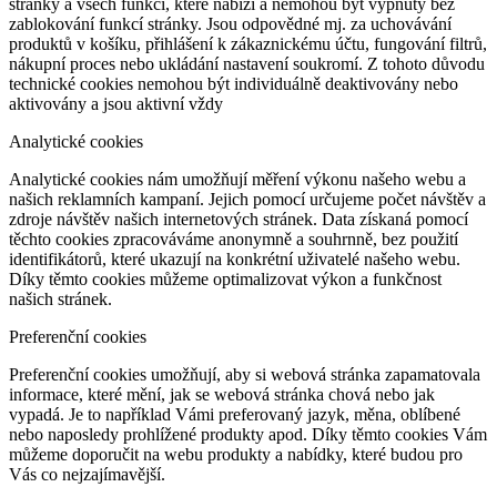
stránky a všech funkcí, které nabízí a nemohou být vypnuty bez
zablokování funkcí stránky. Jsou odpovědné mj. za uchovávání
produktů v košíku, přihlášení k zákaznickému účtu, fungování filtrů,
nákupní proces nebo ukládání nastavení soukromí. Z tohoto důvodu
technické cookies nemohou být individuálně deaktivovány nebo
aktivovány a jsou aktivní vždy
Analytické cookies
Analytické cookies nám umožňují měření výkonu našeho webu a
našich reklamních kampaní. Jejich pomocí určujeme počet návštěv a
zdroje návštěv našich internetových stránek. Data získaná pomocí
těchto cookies zpracováváme anonymně a souhrnně, bez použití
identifikátorů, které ukazují na konkrétní uživatelé našeho webu.
Díky těmto cookies můžeme optimalizovat výkon a funkčnost
našich stránek.
Preferenční cookies
Preferenční cookies umožňují, aby si webová stránka zapamatovala
informace, které mění, jak se webová stránka chová nebo jak
vypadá. Je to například Vámi preferovaný jazyk, měna, oblíbené
nebo naposledy prohlížené produkty apod. Díky těmto cookies Vám
můžeme doporučit na webu produkty a nabídky, které budou pro
Vás co nejzajímavější.