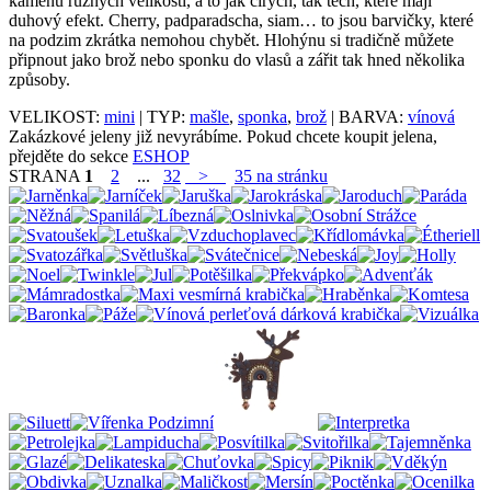
kamenů různých velikostí, a to jak čirých, tak těch, které mají
duhový efekt. Cherry, padparadscha, siam… to jsou barvičky, které
na podzim zkrátka nemohou chybět. Hlohýnu si tradičně můžete
připnout jako brož nebo sponku do vlasů a zářit tak hned několika
způsoby.
VELIKOST:
mini
| TYP:
mašle
,
sponka
,
brož
| BARVA:
vínová
Zakázkové jeleny již nevyrábíme. Pokud chcete koupit jelena,
přejděte do sekce
ESHOP
STRANA
1
2
...
32
>
35 na stránku