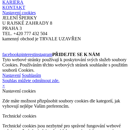
KARIÉRA
KONTAKT
Nastavení cookies
JELENÍ ŠPERKY
U RAJSKÉ ZAHRADY 8
PRAHA 3
TEL. +420 777 432 504
kamenný obchod je TRVALE UZAVŘEN
facebook
pinterest
instagram
PŘIDEJTE SE K NÁM
Tyto webové stránky používají k poskytování svých služeb soubory
Cookies. Používáním těchto webových stránek souhlasíte s použitím
souborů Cookies.
Nastavení
Souhlasím
Souhlas můžete odmítnout zde.
×
Nastavení cookies
Zde máte možnost přizpůsobit soubory cookies dle kategorií, jak
vyhovují nejlépe Vašim preferencím.
Technické cookies
Technické cookies jsou nezbytné pro správné fungování webové