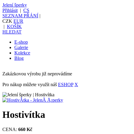
Jelení šperky
Přihlásit
|
CS
SEZNAM PŘÁNÍ
|
CZK
EUR
|
KOŠÍK
HLEDAT
E-shop
Galerie
Kolekce
Blog
Zakázkovou výrobu již neprovádíme
Pro nákup můžete využít náš
ESHOP
X
Hostivítka
CENA:
660 Kč