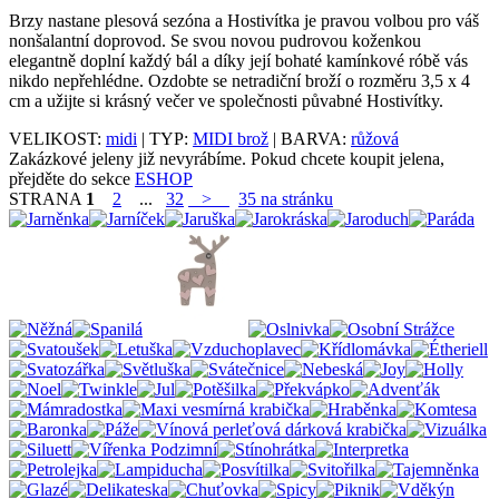
Brzy nastane plesová sezóna a Hostivítka je pravou volbou pro váš
nonšalantní doprovod. Se svou novou pudrovou koženkou
elegantně doplní každý bál a díky její bohaté kamínkové róbě vás
nikdo nepřehlédne. Ozdobte se netradiční broží o rozměru 3,5 x 4
cm a užijte si krásný večer ve společnosti půvabné Hostivítky.
VELIKOST:
midi
| TYP:
MIDI brož
| BARVA:
růžová
Zakázkové jeleny již nevyrábíme. Pokud chcete koupit jelena,
přejděte do sekce
ESHOP
STRANA
1
2
...
32
>
35 na stránku