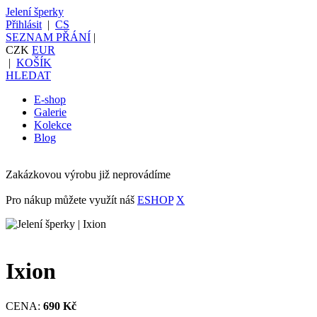
Jelení šperky
Přihlásit
|
CS
SEZNAM PŘÁNÍ
|
CZK
EUR
|
KOŠÍK
HLEDAT
E-shop
Galerie
Kolekce
Blog
Zakázkovou výrobu již neprovádíme
Pro nákup můžete využít náš
ESHOP
X
Ixion
CENA:
690 Kč