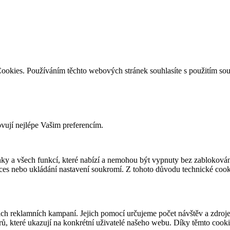
ookies. Používáním těchto webových stránek souhlasíte s použitím so
ovují nejlépe Vašim preferencím.
ky a všech funkcí, které nabízí a nemohou být vypnuty bez zablokován
roces nebo ukládání nastavení soukromí. Z tohoto důvodu technické co
 reklamních kampaní. Jejich pomocí určujeme počet návštěv a zdroje 
ů, které ukazují na konkrétní uživatelé našeho webu. Díky těmto cook