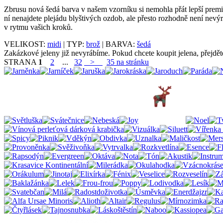
Zbrusu nová šedá barva v našem vzorníku si nemohla přát lepší premiér
ní nenajdete plejádu blyštivých ozdob, ale přesto rozhodně není nevý
v rytmu vašich kroků.
VELIKOST:
midi
| TYP:
brož
| BARVA:
šedá
Zakázkové jeleny již nevyrábíme. Pokud chcete koupit jelena, přejdě
STRANA
1
2
...
32
>
35 na stránku