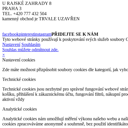
U RAJSKÉ ZAHRADY 8
PRAHA 3
TEL. +420 777 432 504
kamenný obchod je TRVALE UZAVŘEN
facebook
pinterest
instagram
PŘIDEJTE SE K NÁM
Tyto webové stránky používají k poskytování svých služeb soubory C
Nastavení
Souhlasím
Souhlas můžete odmítnout zde.
×
Nastavení cookies
Zde máte možnost přizpůsobit soubory cookies dle kategorií, jak vyh
Technické cookies
Technické cookies jsou nezbytné pro správné fungování webové strán
košíku, přihlášení k zákaznickému účtu, fungování filtrů, nákupní p
aktivní vždy
Analytické cookies
Analytické cookies nám umožňují měření výkonu našeho webu a našich
cookies zpracováváme anonymně a souhrnně, bez použití identifikátor