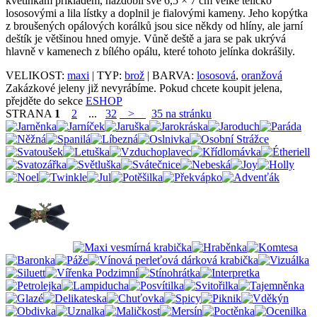
květinkám příkladem, nazdobil své 6,5 × 7 cm velké tělíčko
lososovými a lila lístky a doplnil je fialovými kameny. Jeho kopýtka
z broušených opálových korálků jsou sice někdy od hlíny, ale jarní
deštík je většinou hned omyje. Vůně deště a jara se pak ukrývá
hlavně v kamenech z bílého opálu, které tohoto jelínka dokrášily.
VELIKOST:
maxi
| TYP:
brož
| BARVA:
lososová
,
oranžová
Zakázkové jeleny již nevyrábíme. Pokud chcete koupit jelena,
přejděte do sekce
ESHOP
STRANA
1
2
...
32
>
35 na stránku