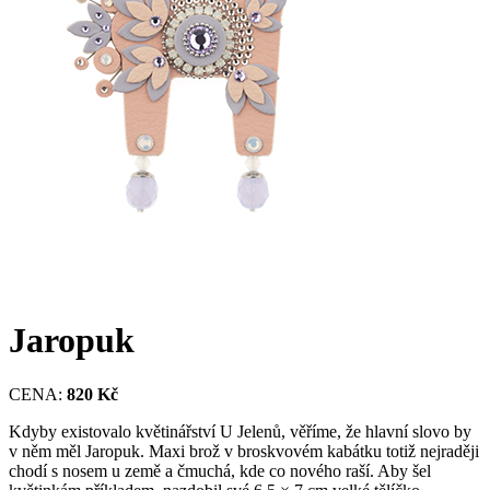
Jaropuk
CENA:
820 Kč
Kdyby existovalo květinářství U Jelenů, věříme, že hlavní slovo by
v něm měl Jaropuk. Maxi brož v broskvovém kabátku totiž nejraději
chodí s nosem u země a čmuchá, kde co nového raší. Aby šel