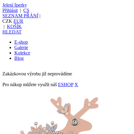
Jelení šperky
Přihlásit
|
CS
SEZNAM PŘÁNÍ
|
CZK
EUR
|
KOŠÍK
HLEDAT
E-shop
Galerie
Kolekce
Blog
Zakázkovou výrobu již neprovádíme
Pro nákup můžete využít náš
ESHOP
X