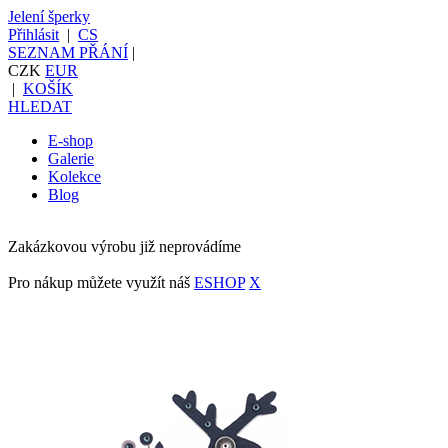
Jelení šperky
Přihlásit
|
CS
SEZNAM PŘÁNÍ
|
CZK
EUR
|
KOŠÍK
HLEDAT
E-shop
Galerie
Kolekce
Blog
Zakázkovou výrobu již neprovádíme
Pro nákup můžete využít náš
ESHOP
X