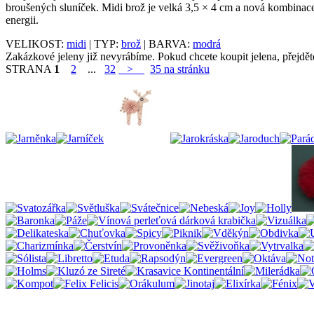
broušených sluníček. Midi brož je velká 3,5 × 4 cm a nová kombinace 
energii.
VELIKOST:
midi
| TYP:
brož
| BARVA:
modrá
Zakázkové jeleny již nevyrábíme. Pokud chcete koupit jelena, přejdě
STRANA
1
2
...
32
>
35 na stránku