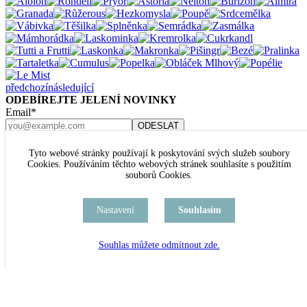
předchozí
následující
ODEBÍREJTE JELENÍ NOVINKY
Email*
Přihlaste se k odběru newsletteru.
O JELENECH
Tyto webové stránky používají k poskytování svých služeb soubory
OBCHODNÍ PODMÍNKY
Cookies. Používáním těchto webových stránek souhlasíte s použitím
OCHRANA OSOBNÍCH ÚDAJŮ
souborů Cookies.
KARIÉRA
KONTAKT
Nastavení
Souhlasím
Nastavení cookies
JELENÍ ŠPERKY
U RAJSKÉ ZAHRADY 8
Souhlas můžete odmítnout zde.
PRAHA 3
TEL. +420 777 432 504
kamenný obchod je TRVALE UZAVŘEN