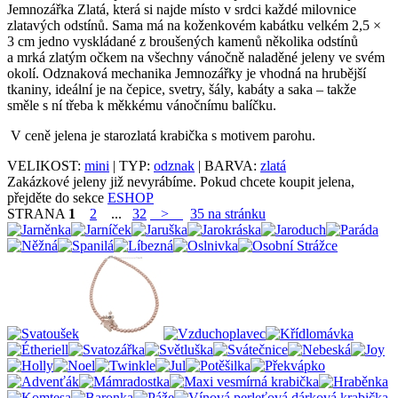
Jemnozářka Zlatá, která si najde místo v srdci každé milovnice
zlatavých odstínů. Sama má na koženkovém kabátku velkém 2,5 ×
3 cm jedno vyskládané z broušených kamenů několika odstínů
a mrká zlatým očkem na všechny vánočně naladěné jeleny ve svém
okolí. Odznaková mechanika Jemnozářky je vhodná na hrubější
tkaniny, ideální je na čepice, svetry, šály, kabáty a saka – takže
směle s ní třeba k měkkému vánočnímu balíčku.
V ceně jelena je starozlatá krabička s motivem parohu.
VELIKOST:
mini
| TYP:
odznak
| BARVA:
zlatá
Zakázkové jeleny již nevyrábíme. Pokud chcete koupit jelena,
přejděte do sekce
ESHOP
STRANA
1
2
...
32
>
35 na stránku