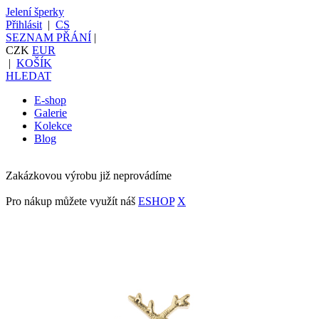
Jelení šperky
Přihlásit
|
CS
SEZNAM PŘÁNÍ
|
CZK
EUR
|
KOŠÍK
HLEDAT
E-shop
Galerie
Kolekce
Blog
Zakázkovou výrobu již neprovádíme
Pro nákup můžete využít náš
ESHOP
X