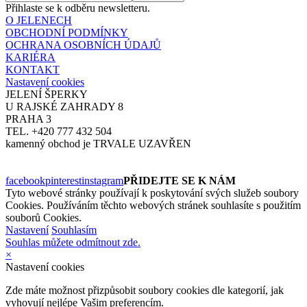
Přihlaste se k odběru newsletteru.
O JELENECH
OBCHODNÍ PODMÍNKY
OCHRANA OSOBNÍCH ÚDAJŮ
KARIÉRA
KONTAKT
Nastavení cookies
JELENÍ ŠPERKY
U RAJSKÉ ZAHRADY 8
PRAHA 3
TEL. +420 777 432 504
kamenný obchod je TRVALE UZAVŘEN
facebook
pinterest
instagram
PŘIDEJTE SE K NÁM
Tyto webové stránky používají k poskytování svých služeb soubory
Cookies. Používáním těchto webových stránek souhlasíte s použitím
souborů Cookies.
Nastavení
Souhlasím
Souhlas můžete odmítnout zde.
×
Nastavení cookies
Zde máte možnost přizpůsobit soubory cookies dle kategorií, jak
vyhovují nejlépe Vašim preferencím.