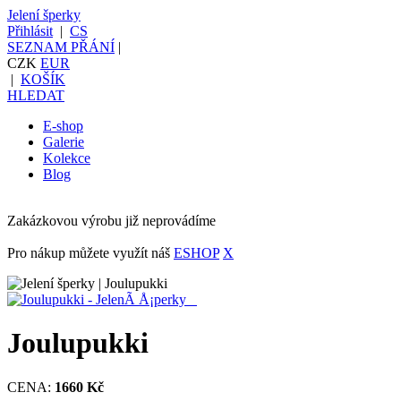
Jelení šperky
Přihlásit
|
CS
SEZNAM PŘÁNÍ
|
CZK
EUR
|
KOŠÍK
HLEDAT
E-shop
Galerie
Kolekce
Blog
Zakázkovou výrobu již neprovádíme
Pro nákup můžete využít náš
ESHOP
X
Joulupukki
CENA:
1660 Kč