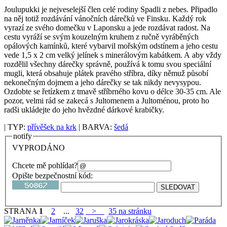
Joulupukki je nejveselejší člen celé rodiny Spadli z nebes. Připadlo
na něj totiž rozdávání vánočních dárečků ve Finsku. Každý rok
vyrazí ze svého domečku v Laponsku a jede rozdávat radost. Na
cestu vyráží se svým kouzelným kruhem z ručně vyráběných
opálových kamínků, které vybarvil mořským odstínem a jeho cestu
vede 1,5 x 2 cm velký jelínek s minerálovým kabátkem. A aby vždy
rozdělil všechny dárečky správně, používá k tomu svou speciální
mugli, která obsahuje plátek pravého stříbra, díky němuž působí
nekonečným dojmem a jeho dárečky se tak nikdy nevysypou.
Ozdobte se řetízkem z tmavě stříbrného kovu o délce 30-35 cm. Ale
pozor, velmi rád se zakecá s Jultomenem a Jultoménou, proto ho
radši ukládejte do jeho hvězdné dárkové krabičky.
| TYP:
přívěšek na krk
| BARVA:
šedá
notify
VYPRODÁNO
Chcete mě pohlídat?
Opište bezpečnostní kód:
STRANA
1
2
...
32
>
35 na stránku