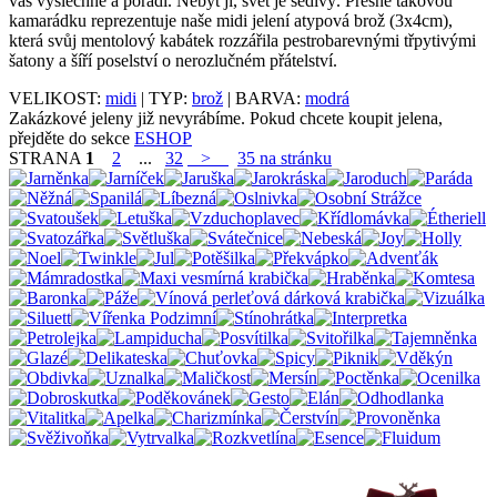
vás vyslechne a poradí. Nebýt jí, svět je šedivý. Přesně takovou
kamarádku reprezentuje naše midi jelení atypová brož (3x4cm),
která svůj mentolový kabátek rozzářila pestrobarevnými třpytivými
šatony a šíří poselství o nerozlučném přátelství.
VELIKOST:
midi
| TYP:
brož
| BARVA:
modrá
Zakázkové jeleny již nevyrábíme. Pokud chcete koupit jelena,
přejděte do sekce
ESHOP
STRANA
1
2
...
32
>
35 na stránku