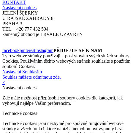
KONTAKT
Nastavení cookies
JELENÍ ŠPERKY
U RAJSKÉ ZAHRADY 8
PRAHA 3
TEL. +420 777 432 504
kamenný obchod je TRVALE UZAVŘEN
facebook
pinterest
instagram
PŘIDEJTE SE K NÁM
Tyto webové stránky používají k poskytování svých služeb soubory
Cookies. Používáním těchto webových stránek souhlasíte s použitím
souborů Cookies.
Nastavení
Souhlasím
Souhlas můžete odmítnout zde.
×
Nastavení cookies
Zde máte možnost přizpůsobit soubory cookies dle kategorií, jak
vyhovují nejlépe Vašim preferencím.
Technické cookies
Technické cookies jsou nezbytné pro správné fungování webové
stránky a všech funkcí, které nabízí a nemohou být vypnuty bez