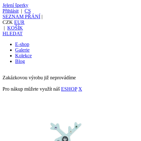
Jelení šperky
Přihlásit
|
CS
SEZNAM PŘÁNÍ
|
CZK
EUR
|
KOŠÍK
HLEDAT
E-shop
Galerie
Kolekce
Blog
Zakázkovou výrobu již neprovádíme
Pro nákup můžete využít náš
ESHOP
X