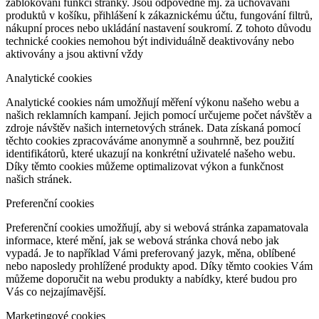
zablokování funkcí stránky. Jsou odpovědné mj. za uchovávání
produktů v košíku, přihlášení k zákaznickému účtu, fungování filtrů,
nákupní proces nebo ukládání nastavení soukromí. Z tohoto důvodu
technické cookies nemohou být individuálně deaktivovány nebo
aktivovány a jsou aktivní vždy
Analytické cookies
Analytické cookies nám umožňují měření výkonu našeho webu a
našich reklamních kampaní. Jejich pomocí určujeme počet návštěv a
zdroje návštěv našich internetových stránek. Data získaná pomocí
těchto cookies zpracováváme anonymně a souhrnně, bez použití
identifikátorů, které ukazují na konkrétní uživatelé našeho webu.
Díky těmto cookies můžeme optimalizovat výkon a funkčnost
našich stránek.
Preferenční cookies
Preferenční cookies umožňují, aby si webová stránka zapamatovala
informace, které mění, jak se webová stránka chová nebo jak
vypadá. Je to například Vámi preferovaný jazyk, měna, oblíbené
nebo naposledy prohlížené produkty apod. Díky těmto cookies Vám
můžeme doporučit na webu produkty a nabídky, které budou pro
Vás co nejzajímavější.
Marketingové cookies