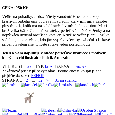
CENA:
950 Kč
Věříte na pohádky, a obzvláště ty vánoční? Hned celou kopu
krásných příběhů umí vyprávět Kapradín, který jich má v zásobě
přesně tolik, kolik má na sobě lístečků v měděném odstínu. Maxi
brož velká 6,5 × 7 cm má kabátek z perleťové hnědé koženky a na
kopýtkách luxusní broušené korálky. Když se večer jeleni uloží ke
spánku, je to právě on, kdo jim vypráví všechny sváteční a laskavé
příběhy z jelení říše. Chcete si také jeden poslechnout?
Jelen k vám doputuje v hnědé perleťové krabičce s motivem,
který navrhl ilustrátor Patrik Antczak.
VELIKOST:
maxi
| TYP:
brož
| BARVA:
bronzová
Zakázkové jeleny již nevyrábíme. Pokud chcete koupit jelena,
přejděte do sekce
ESHOP
STRANA
1
2
...
32
>
35 na stránku