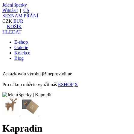
Jelení šperky
Přihlásit
|
CS
SEZNAM PŘÁNÍ
|
CZK
EUR
|
KOŠÍK
HLEDAT
E-shop
Galerie
Kolekce
Blog
Zakázkovou výrobu již neprovádíme
Pro nákup můžete využít náš
ESHOP
X
Kapradín