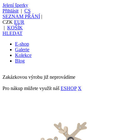
Jelení šperky
Přihlásit
|
CS
SEZNAM PŘÁNÍ
|
CZK
EUR
|
KOŠÍK
HLEDAT
E-shop
Galerie
Kolekce
Blog
Zakázkovou výrobu již neprovádíme
Pro nákup můžete využít náš
ESHOP
X