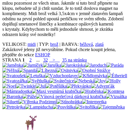
milou pozornost ze všech stran. Jakmile si tuto brož připnete na
klopu, nebudete už ji chtít sundat. Je to totiž doslova magnet na
komplimenty. Midi brož velká 3,5x4cm v jemně zlatavém šampaň
odstínu na první pohled upoutá perličkou ve svém středu. Zdobení
doplňují smetanové lístečky a kombinace opálových kamenů
s krystaly. Kdybychom to měli jednoduše shrnout, je zkrátka
odrazem krásy své nositelky!
VELIKOST:
midi
| TYP:
brož
| BARVA:
béžová
,
zlatá
Zakázkové jeleny již nevyrábíme. Pokud chcete koupit jelena,
přejděte do sekce
ESHOP
STRANA
1
2
...
32
>
35 na stránku