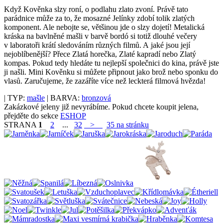
Když Kověnka slzy roní, o podlahu zlato zvoní. Právě tato
parádnice může za to, že mosazné Jelínky zdobí tolik zlatých
komponent. Ale nebojte se, většinou jde o slzy dojetí! Metalická
kráska na bavlněné mašli v barvě bordó si totiž dlouhé večery
v laboratoři krátí sledováním různých filmů. A jaké jsou její
nejoblíbenější? Přece Zlatá horečka, Zlaté kapradí nebo Zlatý
kompas. Pokud tedy hledáte tu nejlepší společnici do kina, právě jste
ji našli. Mini Kověnku si můžete připnout jako brož nebo sponku do
vlasů. Zaručujeme, že zazáříte více než leckterá filmová hvězda!
| TYP:
mašle
| BARVA:
bronzová
Zakázkové jeleny již nevyrábíme. Pokud chcete koupit jelena,
přejděte do sekce
ESHOP
STRANA
1
2
...
32
>
35 na stránku