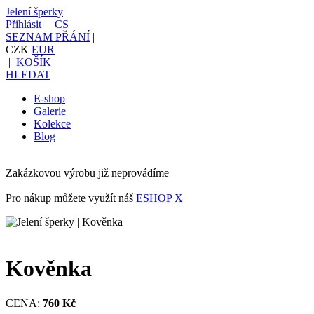
Jelení šperky
Přihlásit
|
CS
SEZNAM PŘÁNÍ
|
CZK
EUR
|
KOŠÍK
HLEDAT
E-shop
Galerie
Kolekce
Blog
Zakázkovou výrobu již neprovádíme
Pro nákup můžete využít náš
ESHOP
X
Kověnka
CENA:
760 Kč