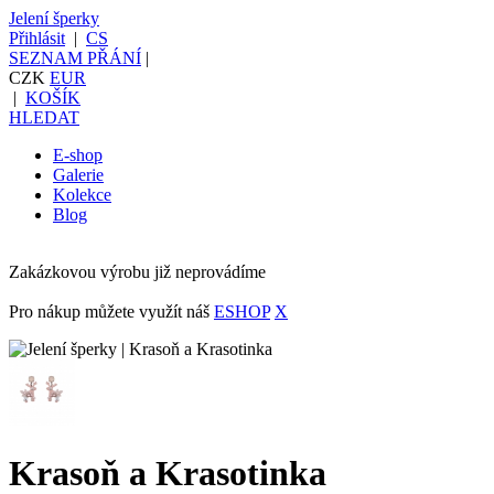
Jelení šperky
Přihlásit
|
CS
SEZNAM PŘÁNÍ
|
CZK
EUR
|
KOŠÍK
HLEDAT
E-shop
Galerie
Kolekce
Blog
Zakázkovou výrobu již neprovádíme
Pro nákup můžete využít náš
ESHOP
X
Krasoň a Krasotinka