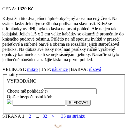
CENA:
1320 Kč
Kdysi žili tito dva jelínci úplně obyčejný a osamocený život. Na
svátek lásky Jelentýn se šli oba podívat na slavnosti. Když se
u fontánky uviděli, byla to láska na první pohled. Ale ne jen tak
ledajaká. Jejich 1,5 x 2 cm velké kabátky se okamžitě proměnily do
krásného pudrové odstínu. Přilétlo na ně spoustu kvítků v prasečí
perleťové a stříbrné barvě a oběma se rozzářila jejich starorůžová
perlička. Na důkaz své lásky nosí nad parůžky ručně vyráběný
opálový kamínek a stali se nejkrásnějšími jelínky. Nasaďte si tyto
jedinečné náušnice a zažijte lásku na první pohled.
VELIKOST:
mikro
| TYP:
náušnice
| BARVA:
růžová
notify
VYPRODÁNO
Chcete mě pohlídat?
Opište bezpečnostní kód:
STRANA
1
2
...
32
>
35 na stránku