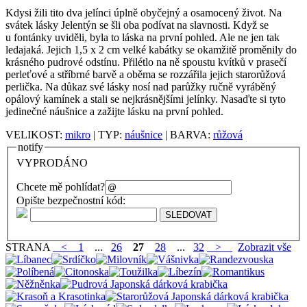
Kdysi žili tito dva jelínci úplně obyčejný a osamocený život. Na
svátek lásky Jelentýn se šli oba podívat na slavnosti. Když se
u fontánky uviděli, byla to láska na první pohled. Ale ne jen tak
ledajaká. Jejich 1,5 x 2 cm velké kabátky se okamžitě proměnily do
krásného pudrové odstínu. Přilétlo na ně spoustu kvítků v prasečí
perleťové a stříbrné barvě a oběma se rozzářila jejich starorůžová
perlička. Na důkaz své lásky nosí nad parůžky ručně vyráběný
opálový kamínek a stali se nejkrásnějšími jelínky. Nasaďte si tyto
jedinečné náušnice a zažijte lásku na první pohled.
VELIKOST:
mikro
| TYP:
náušnice
| BARVA:
růžová
notify
VYPRODÁNO
Chcete mě pohlídat?
Opište bezpečnostní kód:
STRANA
<
1
...
26
27
28
...
32
>
Zobrazit vše