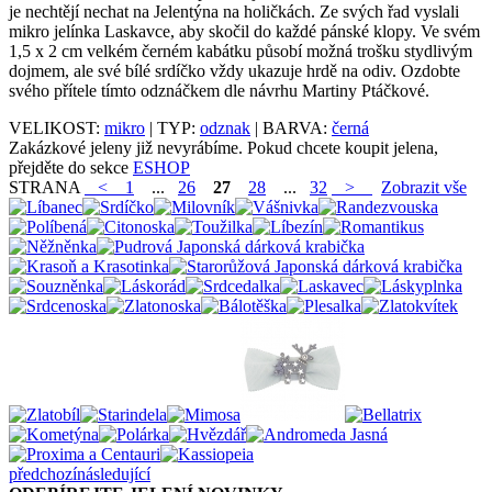
je nechtějí nechat na Jelentýna na holičkách. Ze svých řad vyslali
mikro jelínka Laskavce, aby skočil do každé pánské klopy. Ve svém
1,5 x 2 cm velkém černém kabátku působí možná trošku stydlivým
dojmem, ale své bílé srdíčko vždy ukazuje hrdě na odiv. Ozdobte
svého přítele tímto odznáčkem dle návrhu Martiny Ptáčkové.
VELIKOST:
mikro
| TYP:
odznak
| BARVA:
černá
Zakázkové jeleny již nevyrábíme. Pokud chcete koupit jelena,
přejděte do sekce
ESHOP
STRANA
<
1
...
26
27
28
...
32
>
Zobrazit vše
předchozí
následující