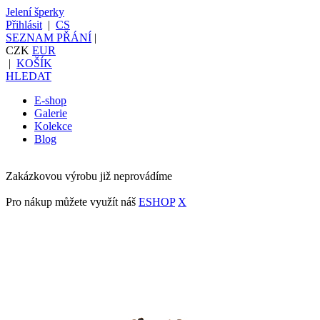
Jelení šperky
Přihlásit
|
CS
SEZNAM PŘÁNÍ
|
CZK
EUR
|
KOŠÍK
HLEDAT
E-shop
Galerie
Kolekce
Blog
Zakázkovou výrobu již neprovádíme
Pro nákup můžete využít náš
ESHOP
X