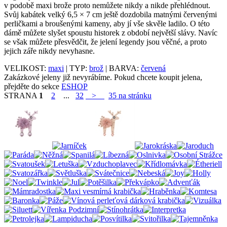
v podobě maxi brože proto nemůžete nikdy a nikde přehlédnout.
Svůj kabátek velký 6,5 × 7 cm ještě dozdobila matnými červenými
perličkami a broušenými kameny, aby jí vše skvěle ladilo. O této
dámě můžete slyšet spoustu historek z období největší slávy. Navíc
se však můžete přesvědčit, že jelení legendy jsou věčné, a proto
jejich záře nikdy nevyhasne.
VELIKOST:
maxi
| TYP:
brož
| BARVA:
červená
Zakázkové jeleny již nevyrábíme. Pokud chcete koupit jelena,
přejděte do sekce
ESHOP
STRANA
1
2
...
32
>
35 na stránku