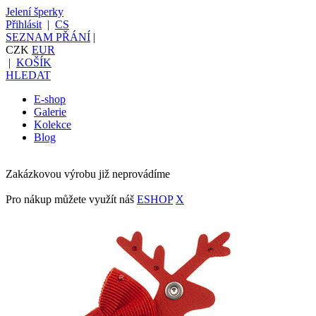
Jelení šperky
Přihlásit
|
CS
SEZNAM PŘÁNÍ
|
CZK
EUR
|
KOŠÍK
HLEDAT
E-shop
Galerie
Kolekce
Blog
Zakázkovou výrobu již neprovádíme
Pro nákup můžete využít náš
ESHOP
X