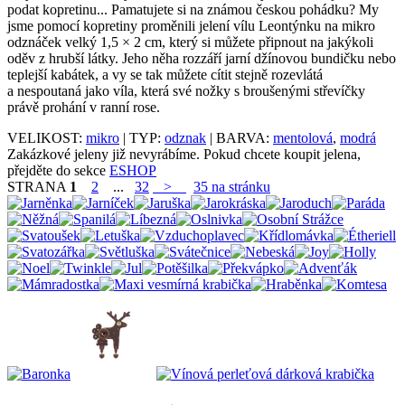
podat kopretinu... Pamatujete si na známou českou pohádku? My
jsme pomocí kopretiny proměnili jelení vílu Leontýnku na mikro
odznáček velký 1,5 × 2 cm, který si můžete připnout na jakýkoli
oděv z hrubší látky. Jeho něha rozzáří jarní džínovou bundičku nebo
teplejší kabátek, a vy se tak můžete cítit stejně rozevlátá
a nespoutaná jako víla, která své nožky s broušenými střevíčky
právě prohání v ranní rose.
VELIKOST:
mikro
| TYP:
odznak
| BARVA:
mentolová
,
modrá
Zakázkové jeleny již nevyrábíme. Pokud chcete koupit jelena,
přejděte do sekce
ESHOP
STRANA
1
2
...
32
>
35 na stránku