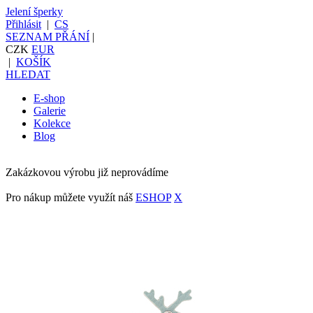
Jelení šperky
Přihlásit
|
CS
SEZNAM PŘÁNÍ
|
CZK
EUR
|
KOŠÍK
HLEDAT
E-shop
Galerie
Kolekce
Blog
Zakázkovou výrobu již neprovádíme
Pro nákup můžete využít náš
ESHOP
X