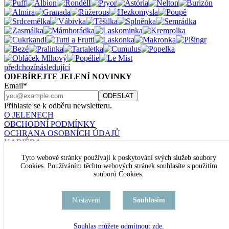
předchozí
následující
ODEBÍREJTE JELENÍ NOVINKY
Email*
Přihlaste se k odběru newsletteru.
O JELENECH
OBCHODNÍ PODMÍNKY
OCHRANA OSOBNÍCH ÚDAJŮ
KARIÉRA
KONTAKT
Tyto webové stránky používají k poskytování svých služeb soubory
Nastavení cookies
Cookies. Používáním těchto webových stránek souhlasíte s použitím
JELENÍ ŠPERKY
souborů Cookies.
U RAJSKÉ ZAHRADY 8
PRAHA 3
TEL. +420 777 432 504
Nastavení
Souhlasím
kamenný obchod je TRVALE UZAVŘEN
Souhlas můžete odmítnout zde.