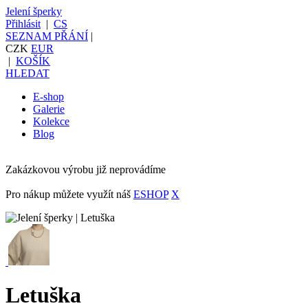
Jelení šperky
Přihlásit
|
CS
SEZNAM PŘÁNÍ
|
CZK
EUR
|
KOŠÍK
HLEDAT
E-shop
Galerie
Kolekce
Blog
Zakázkovou výrobu již neprovádíme
Pro nákup můžete využít náš
ESHOP
X
Letuška