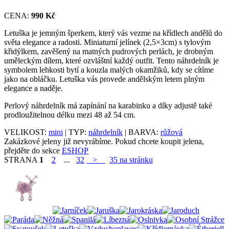
CENA:
990 Kč
Letuška je jemným šperkem, který vás vezme na křídlech andělů do
světa elegance a radosti. Miniaturní jelínek (2,5×3cm) s tylovým
křidýlkem, zavěšený na matných pudrových perlách, je drobným
uměleckým dílem, které ozvláštní každý outfit. Tento náhrdelník je
symbolem lehkosti bytí a kouzla malých okamžiků, kdy se cítíme
jako na obláčku. Letuška vás provede andělským letem plným
elegance a naděje.
Perlový náhrdelník má zapínání na karabinku a díky adjustě také
prodloužitelnou délku mezi 48 až 54 cm.
VELIKOST:
mini
| TYP:
náhrdelník
| BARVA:
růžová
Zakázkové jeleny již nevyrábíme. Pokud chcete koupit jelena,
přejděte do sekce
ESHOP
STRANA
1
2
...
32
>
35 na stránku