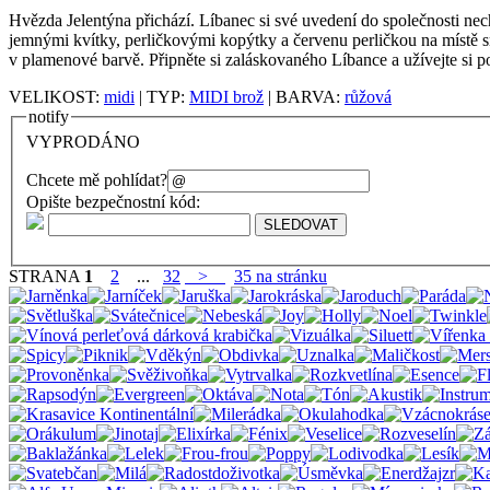
Hvězda Jelentýna přichází. Líbanec si své uvedení do společnosti nec
jemnými kvítky, perličkovými kopýtky a červenu perličkou na místě sr
v plamenové barvě. Připněte si zaláskovaného Líbance a užívejte si po
VELIKOST:
midi
| TYP:
MIDI brož
| BARVA:
růžová
notify
VYPRODÁNO
Chcete mě pohlídat?
Opište bezpečnostní kód:
STRANA
1
2
...
32
>
35 na stránku