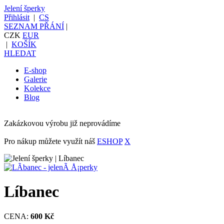
Jelení šperky
Přihlásit
|
CS
SEZNAM PŘÁNÍ
|
CZK
EUR
|
KOŠÍK
HLEDAT
E-shop
Galerie
Kolekce
Blog
Zakázkovou výrobu již neprovádíme
Pro nákup můžete využít náš
ESHOP
X
Líbanec
CENA:
600 Kč