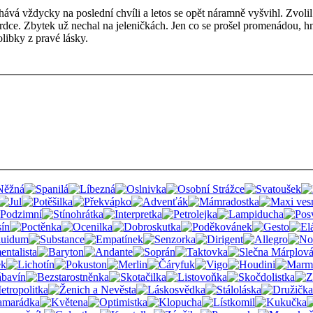
hává vždycky na poslední chvíli a letos se opět náramně vyšvihl. Zvol
dce. Zbytek už nechal na jeleničkách. Jen co se prošel promenádou, hne
libky z pravé lásky.