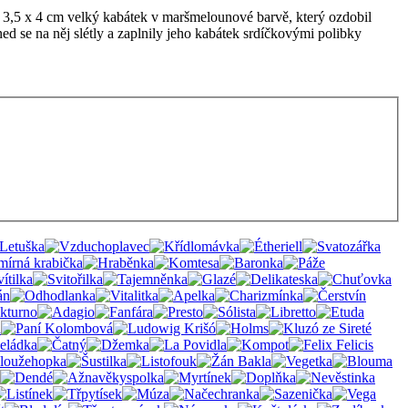
il 3,5 x 4 cm velký kabátek v maršmelounové barvě, který ozdobil
d se na něj slétly a zaplnily jeho kabátek srdíčkovými polibky