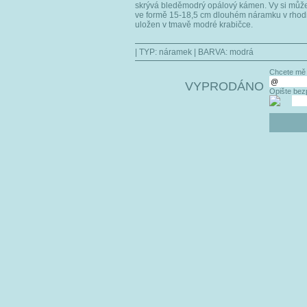
skrývá bleděmodrý opálový kámen. Vy si může
ve formě 15-18,5 cm dlouhém náramku v rhodi
uložen v tmavě modré krabičce.
| TYP:
náramek
| BARVA:
modrá
Chcete mě 
VYPRODÁNO
Opište bez