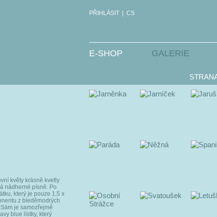
PŘIHLÁSIT
|
CS
E-SHOP
GALERIE
STRAN
vní květy krásně kvetly
ívá nádherné písně. Po
ku, který je pouze 1,5 x
onentu z bleděmodrých
. Sám je samozřejmě
y blue lístky, který