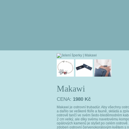
Makawi
CENA:
1980 Kč
Makawi je ostrovní trubadúr. Aby všechny ostro
a dařilo se veškeré flóře a fauně, skládá a zp
ostrově tančí ve svém šedo-bleděmodrém kabát
2 cm velký, ale díky svému navetovému komp
opálových kamenů je slyšet po celém ostrově
zdoben ostrovní červenokorálovým květem s nav