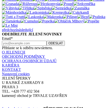
předchozí
následující
ODEBÍREJTE JELENÍ NOVINKY
Email*
Přihlaste se k odběru newsletteru.
O JELENECH
OBCHODNÍ PODMÍNKY
OCHRANA OSOBNÍCH ÚDAJŮ
KARIÉRA
KONTAKT
Nastavení cookies
JELENÍ ŠPERKY
U RAJSKÉ ZAHRADY 8
PRAHA 3
TEL. +420 777 432 504
kamenný obchod je TRVALE UZAVŘEN