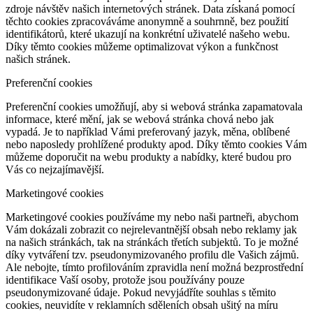
zdroje návštěv našich internetových stránek. Data získaná pomocí
těchto cookies zpracováváme anonymně a souhrnně, bez použití
identifikátorů, které ukazují na konkrétní uživatelé našeho webu.
Díky těmto cookies můžeme optimalizovat výkon a funkčnost
našich stránek.
Preferenční cookies
Preferenční cookies umožňují, aby si webová stránka zapamatovala
informace, které mění, jak se webová stránka chová nebo jak
vypadá. Je to například Vámi preferovaný jazyk, měna, oblíbené
nebo naposledy prohlížené produkty apod. Díky těmto cookies Vám
můžeme doporučit na webu produkty a nabídky, které budou pro
Vás co nejzajímavější.
Marketingové cookies
Marketingové cookies používáme my nebo naši partneři, abychom
Vám dokázali zobrazit co nejrelevantnější obsah nebo reklamy jak
na našich stránkách, tak na stránkách třetích subjektů. To je možné
díky vytváření tzv. pseudonymizovaného profilu dle Vašich zájmů.
Ale nebojte, tímto profilováním zpravidla není možná bezprostřední
identifikace Vaší osoby, protože jsou používány pouze
pseudonymizované údaje. Pokud nevyjádříte souhlas s těmito
cookies, neuvidíte v reklamních sděleních obsah ušitý na míru