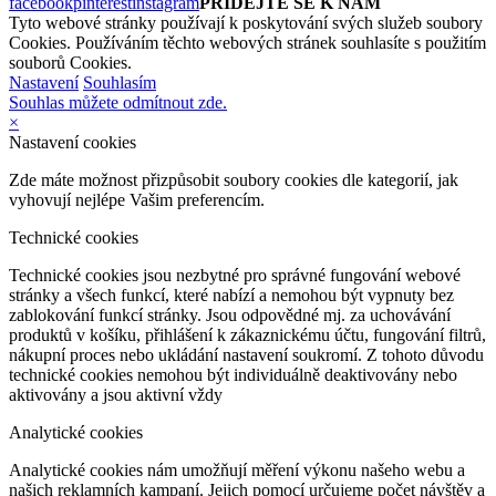
facebook
pinterest
instagram
PŘIDEJTE SE K NÁM
Tyto webové stránky používají k poskytování svých služeb soubory
Cookies. Používáním těchto webových stránek souhlasíte s použitím
souborů Cookies.
Nastavení
Souhlasím
Souhlas můžete odmítnout zde.
×
Nastavení cookies
Zde máte možnost přizpůsobit soubory cookies dle kategorií, jak
vyhovují nejlépe Vašim preferencím.
Technické cookies
Technické cookies jsou nezbytné pro správné fungování webové
stránky a všech funkcí, které nabízí a nemohou být vypnuty bez
zablokování funkcí stránky. Jsou odpovědné mj. za uchovávání
produktů v košíku, přihlášení k zákaznickému účtu, fungování filtrů,
nákupní proces nebo ukládání nastavení soukromí. Z tohoto důvodu
technické cookies nemohou být individuálně deaktivovány nebo
aktivovány a jsou aktivní vždy
Analytické cookies
Analytické cookies nám umožňují měření výkonu našeho webu a
našich reklamních kampaní. Jejich pomocí určujeme počet návštěv a