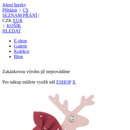
Jelení šperky
Přihlásit
|
CS
SEZNAM PŘÁNÍ
|
CZK
EUR
|
KOŠÍK
HLEDAT
E-shop
Galerie
Kolekce
Blog
Zakázkovou výrobu již neprovádíme
Pro nákup můžete využít náš
ESHOP
X