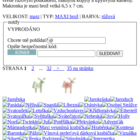
světle růžovým podkladem, matnými kopyty a třpytivými kameny.
Makronka je maxi brož velká 6,5 x 7 cm.
VELIKOST:
maxi
| TYP:
MAXI brož
| BARVA:
růžová
notify
VYPRODÁNO
Chcete mě pohlídat?
Opište bezpečnostní kód:
STRANA
1
2
...
32
>
35 na stránku