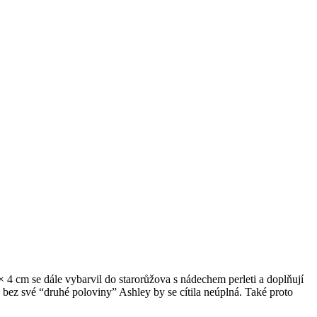
× 4 cm se dále vybarvil do starorůžova s nádechem perleti a doplňují
ez své “druhé poloviny” Ashley by se cítila neúplná. Také proto