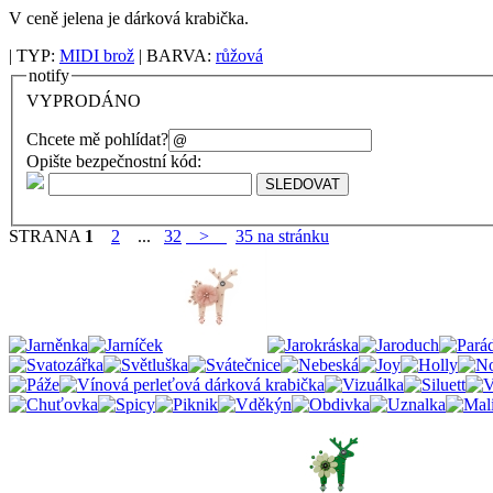
V ceně jelena je dárková krabička.
| TYP:
MIDI brož
| BARVA:
růžová
notify
VYPRODÁNO
Chcete mě pohlídat?
Opište bezpečnostní kód:
STRANA
1
2
...
32
>
35 na stránku