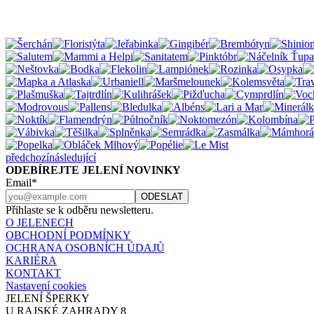
předchozí
následující
ODEBÍREJTE JELENÍ NOVINKY
Email*
Přihlaste se k odběru newsletteru.
O JELENECH
OBCHODNÍ PODMÍNKY
OCHRANA OSOBNÍCH ÚDAJŮ
KARIÉRA
KONTAKT
Nastavení cookies
JELENÍ ŠPERKY
U RAJSKÉ ZAHRADY 8