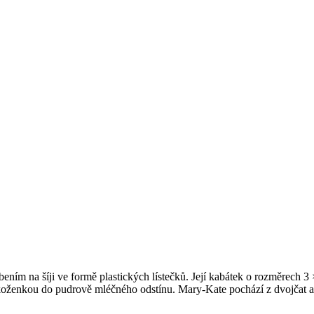
ním na šíji ve formě plastických lístečků. Její kabátek o rozměrech 3 
koženkou do pudrově mléčného odstínu. Mary-Kate pochází z dvojčat a b