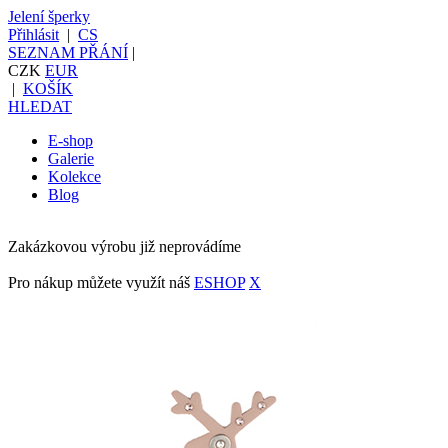
Jelení šperky
Přihlásit
|
CS
SEZNAM PŘÁNÍ
|
CZK
EUR
|
KOŠÍK
HLEDAT
E-shop
Galerie
Kolekce
Blog
Zakázkovou výrobu již neprovádíme
Pro nákup můžete využít náš
ESHOP
X