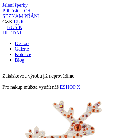
Jelení šperky
Přihlásit
|
CS
SEZNAM PŘÁNÍ
|
CZK
EUR
|
KOŠÍK
HLEDAT
E-shop
Galerie
Kolekce
Blog
Zakázkovou výrobu již neprovádíme
Pro nákup můžete využít náš
ESHOP
X