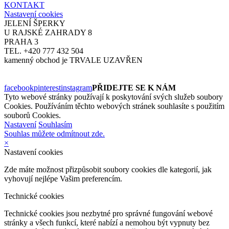
Přihlaste se k odběru newsletteru.
O JELENECH
OBCHODNÍ PODMÍNKY
OCHRANA OSOBNÍCH ÚDAJŮ
KARIÉRA
KONTAKT
Nastavení cookies
JELENÍ ŠPERKY
U RAJSKÉ ZAHRADY 8
PRAHA 3
TEL. +420 777 432 504
kamenný obchod je TRVALE UZAVŘEN
facebook
pinterest
instagram
PŘIDEJTE SE K NÁM
Tyto webové stránky používají k poskytování svých služeb soubory
Cookies. Používáním těchto webových stránek souhlasíte s použitím
souborů Cookies.
Nastavení
Souhlasím
Souhlas můžete odmítnout zde.
×
Nastavení cookies
Zde máte možnost přizpůsobit soubory cookies dle kategorií, jak
vyhovují nejlépe Vašim preferencím.