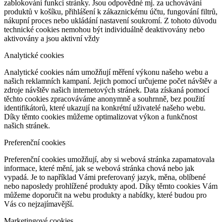
Technické cookies
Technické cookies jsou nezbytné pro správné fungování webové
stránky a všech funkcí, které nabízí a nemohou být vypnuty bez
zablokování funkcí stránky. Jsou odpovědné mj. za uchovávání
produktů v košíku, přihlášení k zákaznickému účtu, fungování filtrů,
nákupní proces nebo ukládání nastavení soukromí. Z tohoto důvodu
technické cookies nemohou být individuálně deaktivovány nebo
aktivovány a jsou aktivní vždy
Analytické cookies
Analytické cookies nám umožňují měření výkonu našeho webu a
našich reklamních kampaní. Jejich pomocí určujeme počet návštěv a
zdroje návštěv našich internetových stránek. Data získaná pomocí
těchto cookies zpracováváme anonymně a souhrnně, bez použití
identifikátorů, které ukazují na konkrétní uživatelé našeho webu.
Díky těmto cookies můžeme optimalizovat výkon a funkčnost
našich stránek.
Preferenční cookies
Preferenční cookies umožňují, aby si webová stránka zapamatovala
informace, které mění, jak se webová stránka chová nebo jak
vypadá. Je to například Vámi preferovaný jazyk, měna, oblíbené