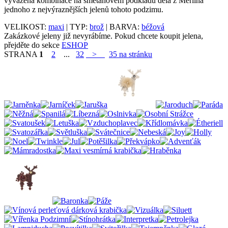
vyvážená kombinace na smetanovém podkladu dělá z Merlina
jednoho z nejvýraznějších jelenů tohoto podzimu.
VELIKOST:
maxi
| TYP:
brož
| BARVA:
béžová
Zakázkové jeleny již nevyrábíme. Pokud chcete koupit jelena,
přejděte do sekce
ESHOP
STRANA
1
2
...
32
>
35 na stránku