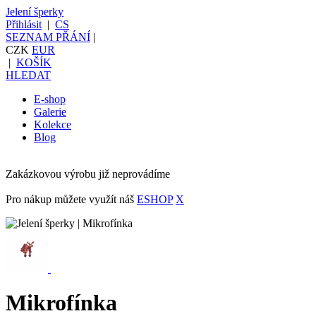
Jelení šperky
Přihlásit
|
CS
SEZNAM PŘÁNÍ
|
CZK
EUR
|
KOŠÍK
HLEDAT
E-shop
Galerie
Kolekce
Blog
Zakázkovou výrobu již neprovádíme
Pro nákup můžete využít náš
ESHOP
X
Mikrofínka