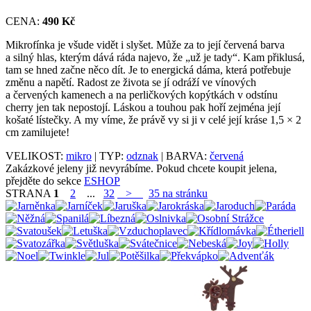
CENA:
490 Kč
Mikrofínka je všude vidět i slyšet. Může za to její červená barva
a silný hlas, kterým dává ráda najevo, že „už je tady“. Kam přiklusá,
tam se hned začne něco dít. Je to energická dáma, která potřebuje
změnu a napětí. Radost ze života se jí odráží ve vínových
a červených kamenech a na perličkových kopýtkách v odstínu
cherry jen tak nepostojí. Láskou a touhou pak hoří zejména její
košaté lístečky. A my víme, že právě vy si ji v celé její kráse 1,5 × 2
cm zamilujete!
VELIKOST:
mikro
| TYP:
odznak
| BARVA:
červená
Zakázkové jeleny již nevyrábíme. Pokud chcete koupit jelena,
přejděte do sekce
ESHOP
STRANA
1
2
...
32
>
35 na stránku