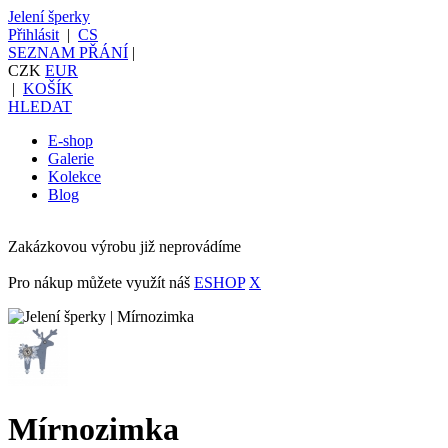
Jelení šperky
Přihlásit
|
CS
SEZNAM PŘÁNÍ
|
CZK
EUR
|
KOŠÍK
HLEDAT
E-shop
Galerie
Kolekce
Blog
Zakázkovou výrobu již neprovádíme
Pro nákup můžete využít náš
ESHOP
X
Mírnozimka