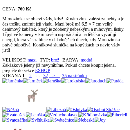
CENA:
760 Kč
Mírnozimka se objeví vždy, když už nám zima zalézá za nehty a je
čas trošku zmírnit její vládu. Maxi brož má 6,5 × 7 cm velký
denimový kabátek, který je zdobený nebeskými a mlhovými lístky.
Třpytivé kameny v kruhovém uspořádání a na tělíčku vyzařují
energii, která vás zahřeje v chladnějších dnech, kdy Mírnozimka
právě odpočívá. Korálková sluníčka na kopýtkách to navíc vždy
jistí!
VELIKOST:
maxi
| TYP:
brož
| BARVA:
modrá
Zakázkové jeleny již nevyrábíme. Pokud chcete koupit jelena,
přejděte do sekce
ESHOP
STRANA
1
2
...
32
>
35 na stránku