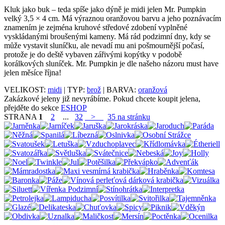
Kluk jako buk – teda spíše jako dýně je midi jelen Mr. Pumpkin
velký 3,5 × 4 cm. Má výraznou oranžovou barvu a jeho poznávacím
znamením je zejména kruhové středové zdobení vyplněné
vyskládanými broušenými kameny. Má rád podzimní dny, kdy se
může vystavit sluníčku, ale nevadí mu ani pošmournější počasí,
protože je do deště vybaven zářivými kopýtky v podobě
korálkových sluníček. Mr. Pumpkin je dle našeho názoru must have
jelen měsíce října!
VELIKOST:
midi
| TYP:
brož
| BARVA:
oranžová
Zakázkové jeleny již nevyrábíme. Pokud chcete koupit jelena,
přejděte do sekce
ESHOP
STRANA
1
2
...
32
>
35 na stránku