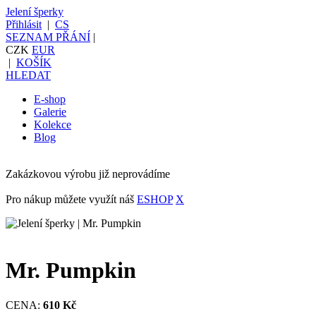
Jelení šperky
Přihlásit
|
CS
SEZNAM PŘÁNÍ
|
CZK
EUR
|
KOŠÍK
HLEDAT
E-shop
Galerie
Kolekce
Blog
Zakázkovou výrobu již neprovádíme
Pro nákup můžete využít náš
ESHOP
X
Mr. Pumpkin
CENA:
610 Kč