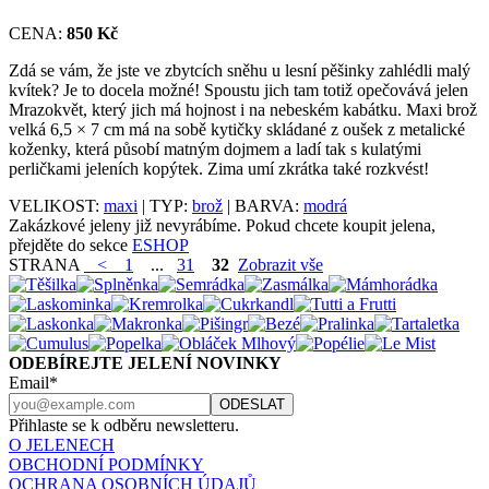
CENA:
850 Kč
Zdá se vám, že jste ve zbytcích sněhu u lesní pěšinky zahlédli malý
kvítek? Je to docela možné! Spoustu jich tam totiž opečovává jelen
Mrazokvět, který jich má hojnost i na nebeském kabátku. Maxi brož
velká 6,5 × 7 cm má na sobě kytičky skládané z oušek z metalické
koženky, která působí matným dojmem a ladí tak s kulatými
perličkami jeleních kopýtek. Zima umí zkrátka také rozkvést!
VELIKOST:
maxi
| TYP:
brož
| BARVA:
modrá
Zakázkové jeleny již nevyrábíme. Pokud chcete koupit jelena,
přejděte do sekce
ESHOP
STRANA
<
1
...
31
32
Zobrazit vše
ODEBÍREJTE JELENÍ NOVINKY
Email*
Přihlaste se k odběru newsletteru.
O JELENECH
OBCHODNÍ PODMÍNKY
OCHRANA OSOBNÍCH ÚDAJŮ