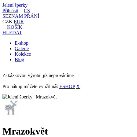
Jelení šperky
Přihlásit
|
CS
SEZNAM PŘÁNÍ
|
CZK
EUR
|
KOŠÍK
HLEDAT
E-shop
Galerie
Kolekce
Blog
Zakázkovou výrobu již neprovádíme
Pro nákup můžete využít náš
ESHOP
X
Mrazokvět