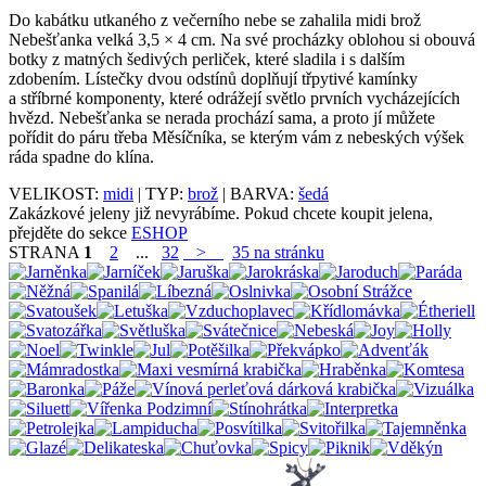
Do kabátku utkaného z večerního nebe se zahalila midi brož
Nebešťanka velká 3,5 × 4 cm. Na své procházky oblohou si obouvá
botky z matných šedivých perliček, které sladila i s dalším
zdobením. Lístečky dvou odstínů doplňují třpytivé kamínky
a stříbrné komponenty, které odrážejí světlo prvních vycházejících
hvězd. Nebešťanka se nerada prochází sama, a proto jí můžete
pořídit do páru třeba Měsíčníka, se kterým vám z nebeských výšek
ráda spadne do klína.
VELIKOST:
midi
| TYP:
brož
| BARVA:
šedá
Zakázkové jeleny již nevyrábíme. Pokud chcete koupit jelena,
přejděte do sekce
ESHOP
STRANA
1
2
...
32
>
35 na stránku