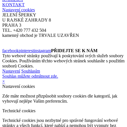
KONTAKT
Nastavení cookies
JELENÍ ŠPERKY
U RAJSKÉ ZAHRADY 8
PRAHA 3
TEL. +420 777 432 504
kamenný obchod je TRVALE UZAVŘEN
facebook
pinterest
instagram
PŘIDEJTE SE K NÁM
Tyto webové stránky používají k poskytování svých služeb soubory
Cookies. Používáním těchto webových stránek souhlasíte s použitím
souborů Cookies.
Nastavení
Souhlasím
Souhlas můžete odmítnout zde.
×
Nastavení cookies
Zde máte možnost přizpůsobit soubory cookies dle kategorií, jak
vyhovují nejlépe Vašim preferencím.
Technické cookies
Technické cookies jsou nezbytné pro správné fungování webové
stránky a všech funkcí, které nabízí a nemohou být vypnuty bez