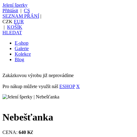
Jelení šperky
Přihlásit
|
CS
SEZNAM PŘÁNÍ
|
CZK
EUR
|
KOŠÍK
HLEDAT
E-shop
Galerie
Kolekce
Blog
Zakázkovou výrobu již neprovádíme
Pro nákup můžete využít náš
ESHOP
X
Nebešťanka
CENA:
640 Kč