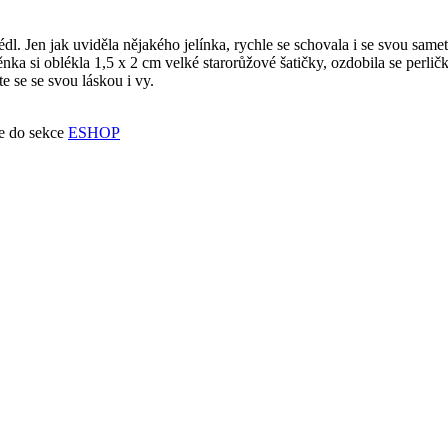
lédl. Jen jak uviděla nějakého jelínka, rychle se schovala i se svou s
žněnka si oblékla 1,5 x 2 cm velké starorůžové šatičky, ozdobila se per
e se se svou láskou i vy.
te do sekce
ESHOP