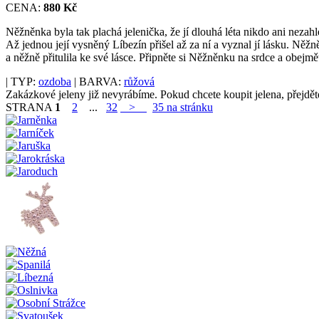
CENA:
880 Kč
Něžněnka byla tak plachá jelenička, že jí dlouhá léta nikdo ani nezah
Až jednou její vysněný Líbezín přišel až za ní a vyznal jí lásku. Ně
a něžně přitulila ke své lásce. Připněte si Něžněnku na srdce a obejmět
| TYP:
ozdoba
| BARVA:
růžová
Zakázkové jeleny již nevyrábíme. Pokud chcete koupit jelena, přejdě
STRANA
1
2
...
32
>
35 na stránku