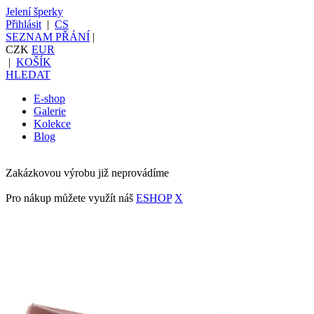
Jelení šperky
Přihlásit
|
CS
SEZNAM PŘÁNÍ
|
CZK
EUR
|
KOŠÍK
HLEDAT
E-shop
Galerie
Kolekce
Blog
Zakázkovou výrobu již neprovádíme
Pro nákup můžete využít náš
ESHOP
X