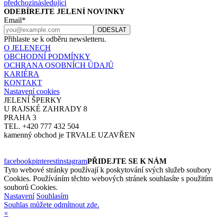
předchozí
následující
ODEBÍREJTE JELENÍ NOVINKY
Email*
Přihlaste se k odběru newsletteru.
O JELENECH
OBCHODNÍ PODMÍNKY
OCHRANA OSOBNÍCH ÚDAJŮ
KARIÉRA
KONTAKT
Nastavení cookies
JELENÍ ŠPERKY
U RAJSKÉ ZAHRADY 8
PRAHA 3
TEL. +420 777 432 504
kamenný obchod je TRVALE UZAVŘEN
facebook
pinterest
instagram
PŘIDEJTE SE K NÁM
Tyto webové stránky používají k poskytování svých služeb soubory
Cookies. Používáním těchto webových stránek souhlasíte s použitím
souborů Cookies.
Nastavení
Souhlasím
Souhlas můžete odmítnout zde.
×