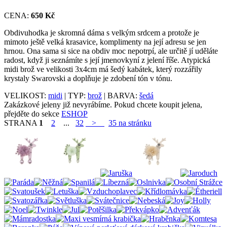
CENA:
650 Kč
Obdivuhodka je skromná dáma s velkým srdcem a protože je
mimoto ještě velká krasavice, komplimenty na její adresu se jen
hrnou. Ona sama si sice na obdiv moc nepotrpí, ale určitě jí uděláte
radost, když ji seznámíte s její jmenovkyní z jelení říše. Atypická
midi brož ve velikosti 3x4cm má šedý kabátek, který rozzářily
krystaly Swarovski a doplňuje je zdobení tón v tónu.
VELIKOST:
midi
| TYP:
brož
| BARVA:
šedá
Zakázkové jeleny již nevyrábíme. Pokud chcete koupit jelena,
přejděte do sekce
ESHOP
STRANA
1
2
...
32
>
35 na stránku