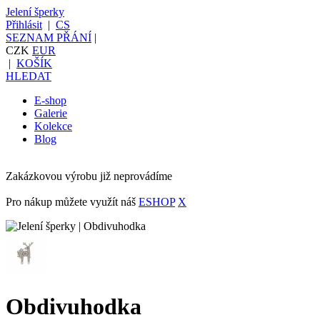
Jelení šperky
Přihlásit
|
CS
SEZNAM PŘÁNÍ
|
CZK
EUR
|
KOŠÍK
HLEDAT
E-shop
Galerie
Kolekce
Blog
Zakázkovou výrobu již neprovádíme
Pro nákup můžete využít náš
ESHOP
X
Obdivuhodka